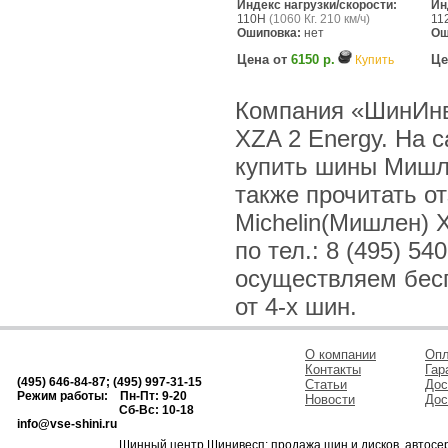
Индекс нагрузки/скорости:
Ин
110H
(1060 Кг. 210 км/ч)
11
Ошиповка:
нет
Ош
Цена от
6150 р.
Це
Купить
Компания «ШинИнв
XZA 2 Energy. На 
купить шины Мишле
также прочитать о
Michelin(Мишлен) 
по тел.: 8 (495) 54
осуществляем бесп
от 4-х шин.
О компании
Опл
Контакты
Гар
(495) 646-84-87; (495) 997-31-15
Статьи
Дос
Режим работы: Пн-Пт: 9-20
Новости
Дос
Сб-Вс: 10-18
info@vse-shini.ru
Шинный центр Шинивесп: продажа шин и дисков, автосе