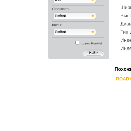
Шир
Сезонность
Выс
Любой
Диа
Шипы:
Любой
Тип
Инде
только RunFlat
Инде
Похож
ROADX