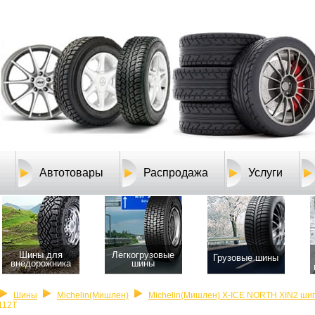
Автотовары
Распродажа
Услуги
Шины для
Легкогрузовые
Грузовые шины
внедорожника
шины
Шины
Michelin(Мишлен)
Michelin(Мишлен) X-ICE NORTH XIN2 ши
112T