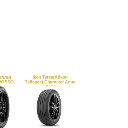
релли)
Ikon Tyres(Айкон
ROSSO
Тайерес) Character Aqua
SUV