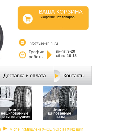
ВАША КОРЗИНА
B корзине нет товаров
info@vse-shini.ru
График
пн-пт:
9-20
сб-вс:
10-18
работы
Доставка и оплата
Контакты
Зимние
Зимние
нешипованные
шипованные
шины «липучки»
шины
п
Michelin(Мишлен) X-ICE NORTH XIN2 шип