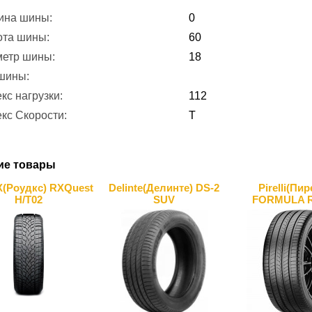
ина шины:
0
ота шины:
60
метр шины:
18
 шины:
кс нагрузки:
112
кс Скорости:
T
ие товары
(Роудкс) RXQuest
Delinte(Делинте) DS-2
Pirelli(Пи
H/T02
SUV
FORMULA 