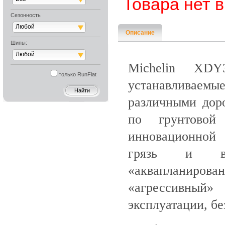
Товара нет 
Сезонность
Любой
Описание
Шипы:
Любой
Michelin XD
только RunFlat
устанавливаемые
различными дор
по грунтовой 
инновационной 
грязь и во
«аквапланирова
«агрессивный
эксплуатации, бе