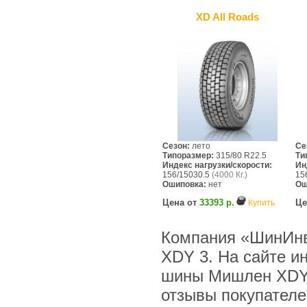
XD All Roads
Сезон:
лето
Се
Типоразмер:
315/80 R22.5
Ти
Индекс нагрузки/скорости:
Ин
156/15030.5
(4000 Кг.)
15
Ошиповка:
нет
Ош
Цена от
33393 р.
Це
Купить
Компания «ШинИнв
XDY 3. На сайте и
шины Мишлен XDY 3
отзывы покупателе