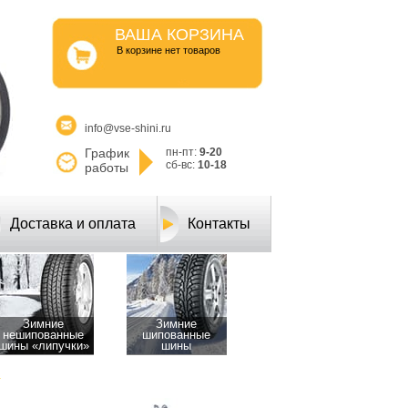
ВАША КОРЗИНА
B корзине нет товаров
info@vse-shini.ru
График
пн-пт:
9-20
сб-вс:
10-18
работы
Доставка и оплата
Контакты
Зимние
Зимние
нешипованные
шипованные
шины «липучки»
шины
Y