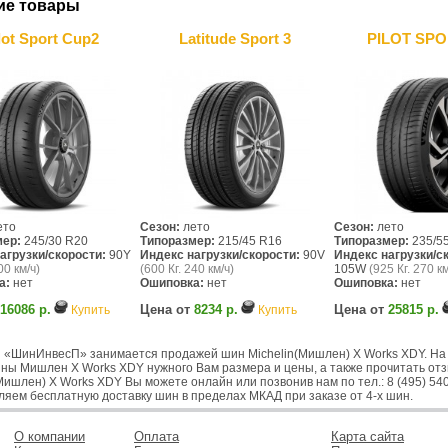
ие товары
lot Sport Cup2
Latitude Sport 3
PILOT SPO
ето
Сезон:
лето
Сезон:
лето
мер:
245/30 R20
Типоразмер:
215/45 R16
Типоразмер:
235/5
агрузки/скорости:
90Y
Индекс нагрузки/скорости:
90V
Индекс нагрузки/с
00 км/ч)
(600 Кг. 240 км/ч)
105W
(925 Кг. 270 км
а:
нет
Ошиповка:
нет
Ошиповка:
нет
16086 р.
Цена от
8234 р.
Цена от
25815 р.
Купить
Купить
 «ШинИнвесП» занимается продажей шин Michelin(Мишлен) X Works XDY. На 
ины Мишлен X Works XDY нужного Вам размера и цены, а также прочитать от
Мишлен) X Works XDY Вы можете онлайн или позвонив нам по тел.: 8 (495) 540-
ляем бесплатную доставку шин в пределах МКАД при заказе от 4-х шин.
О компании
Оплата
Карта сайта