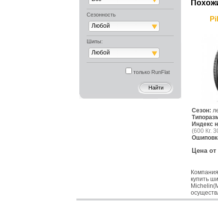
Похож
Сезонность
Pi
Любой
Шипы:
Любой
только RunFlat
Сезон:
л
Типораз
Индекс н
(600 Кг. 3
Ошиповк
Цена от
Компания
купить ш
Michelin(
осуществ