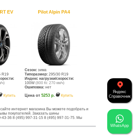
RT EV
Pilot Alpin PA4
Сезон:
зима
5 R19
Типоразмер:
295/30 R19
корости:
Индекс нагрузки/скорости:
/ч)
100W
(800 Кг. 270 км/ч)
Ошиповка:
нет
Яндекс
Цена от
5253 р.
Купить
Купить
Справочник
сайте интернет магазина Вы можете подобрать и
зывы покупателей. Заказать шины
43-36 8 (495) 997-31-15 8 (495) 997-31-75. Мы
WhatsApp