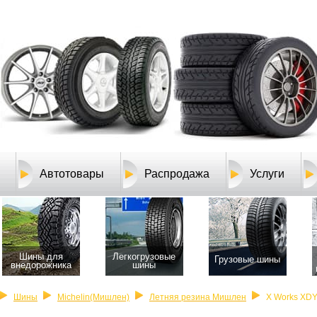
Автотовары
Распродажа
Услуги
Шины для
Легкогрузовые
Грузовые шины
внедорожника
шины
Шины
Michelin(Мишлен)
Летняя резина Мишлен
X Works XD