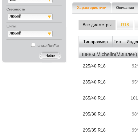
Характеристики
Описание
Сезонность
Любой
Все диаметры
R18
Шипы:
Любой
Типоразмер
Тип
Индек
только RunFlat
шины Michelin(Мишлен) 
225/40 R18
92
235/40 R18
95
265/40 R18
10
295/30 R18
98
295/35 R18
99