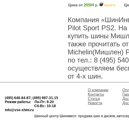
Цена от
20504 р.
Це
Купить
Компания «ШинИнв
Pilot Sport PS2. Н
купить шины Мишле
также прочитать о
Michelin(Мишлен) 
по тел.: 8 (495) 54
осуществляем бесп
от 4-х шин.
О компании
Опл
Контакты
Гар
(495) 646-84-87; (495) 997-31-15
Статьи
Дос
Режим работы: Пн-Пт: 9-20
Новости
Дос
Сб-Вс: 10-18
info@vse-shini.ru
Шинный центр Шинивесп: продажа шин и дисков, автосе