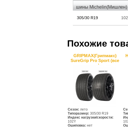
шины Michelin(Мишлен) 
305/30 R19
10
Похожие тов
GRIPMAX(Грипмакс)
H
SureGrip Pro Sport (все
оси)
Сезон:
лето
Се
Типоразмер:
305/30 R19
Ти
Индекс нагрузки/скорости:
Ин
102Y
10
Ошиповка:
нет
Ош