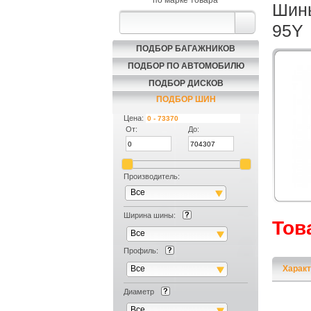
по марке товара
Шины
95Y
ПОДБОР БАГАЖНИКОВ
ПОДБОР ПО АВТОМОБИЛЮ
ПОДБОР ДИСКОВ
ПОДБОР ШИН
Цена:
От:
До:
Производитель:
Все
Ширина шины:
Тов
Все
Профиль:
Все
Характ
Диаметр
Все