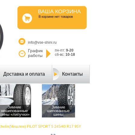
ВАША КОРЗИНА
B корзине нет товаров
info@vse-shini.ru
График
пн-пт:
9-20
сб-вс:
10-18
работы
Доставка и оплата
Контакты
Зимние
Зимние
нешипованные
шипованные
шины «липучки»
шины
chelin(Мишлен) PILOT SPORT 5 245/40 R17 95Y