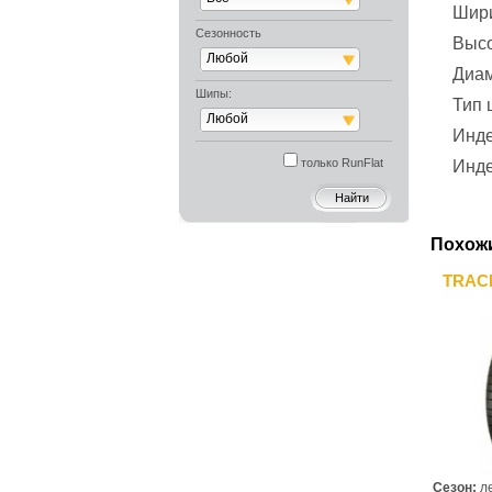
Шир
Сезонность
Выс
Любой
Диа
Шипы:
Тип
Любой
Инде
только RunFlat
Инде
Похож
TRACM
Сезон:
л