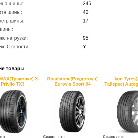
ина шины:
245
ота шины:
40
метр шины:
17
 шины:
кс нагрузки:
95
кс Скорости:
Y
ие товары
AX(Трэкмакс) X-
Roadstone(Роудстоун)
Ikon Tyres
Privilo TX3
Eurovis Sport 04
Тайерес) Autog
2
ето
Сезон:
лето
Сезон:
лето