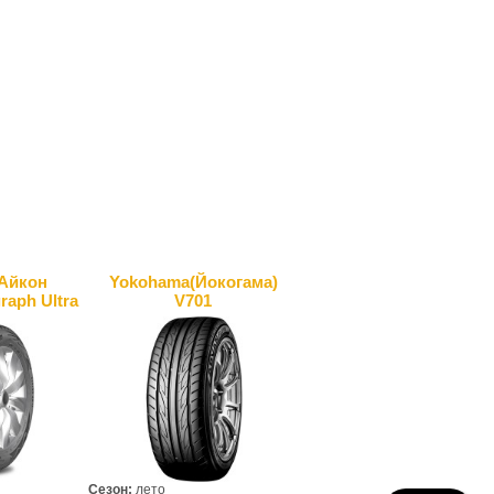
(Айкон
Yokohama(Йокогама)
raph Ultra
V701
Сезон:
лето