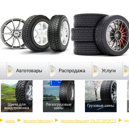
Автотовары
Распродажа
Услуги
Шины для
Легкогрузовые
Грузовые шины
внедорожника
шины
Шины
Michelin(Мишлен)
Michelin(Мишлен) PILOT SPORT 5
Mi