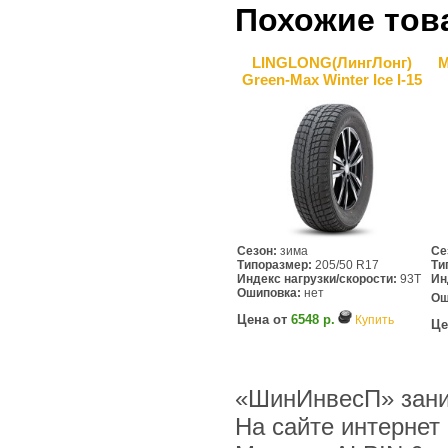
Похожие тов
LINGLONG(ЛингЛонг)
M
Green-Max Winter Ice I-15
Сезон:
зима
Се
Типоразмер:
205/50 R17
Ти
Индекс нагрузки/скорости:
93T
Ин
Ошиповка:
нет
Ош
Цена от
6548 р.
Купить
Це
«ШинИнвесП» заним
На сайте интернет