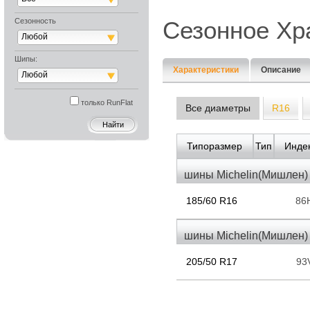
Сезонность
Сезонное Хр
Любой
Шипы:
Характеристики
Описание
Любой
только RunFlat
Все диаметры
R16
Типоразмер
Тип
Индек
шины Michelin(Мишлен)
185/60 R16
86
шины Michelin(Мишлен)
205/50 R17
93