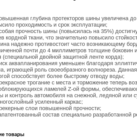
овышенная глубина протекторов шины увеличена до 
ысило проходимость и срок эксплуатации;
собая прочность шины (повысилась на 35%) достигну
ев кордной ткани, что значительно повысило стойкос
ина надежно противостоит часто возникающему борд
личенной почти до 4 миллиметров толщине боковин 
я (специальной двойной защитной ленте корда);
иск аквапланирования уменьшен благодаря эллиптич
на, играющей роль своеобразного волнореза. Данная
огой способствует более быстрому отводу воды;
рекрасное трогание с места и торможение теперь во
облокирующихся ламелей Z-ой формы, обеспечиваю
ы и контроль автомобиля на снежной, ледяной или 
ногослойный усиленный каркас;
рекерные слои повышенной прочности;
апатентованный состав специально разработанной р
ие товары