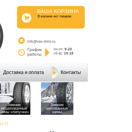
ВАША КОРЗИНА
B корзине нет товаров
info@vse-shini.ru
График
пн-пт:
9-20
сб-вс:
10-18
работы
Доставка и оплата
Контакты
Зимние
Зимние
нешипованные
шипованные
шины «липучки»
шины
Ice 51