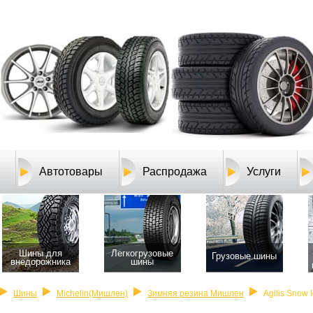
Автотовары
Распродажа
Услуги
Шины для
Легкогрузовые
Грузовые шины
внедорожника
шины
Шины
Michelin(Мишлен)
Зимняя резина Мишлен
Agilis Snow 