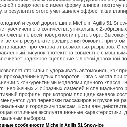
ожной поверхностью имеет форму элипса, поэтому н
у, в результате этого уменьшился эффект акваплани
холодной и сухой дороге шина
Michelin Agilis 51 Snow
счет увеличенного количества уникальных Z-образны
положены по всей поверхности протектора. Высокая у
тигается в результате расширения боковин, при этом
дотвращает протектора от возможных разрывов. Сп
равленный рисунок протектора совместно с мощным
спечивает надежное сцепление с любой дорожной п
позволяет стабильно удерживать автомобиль, как пр
и прохождении крутых поворотов. Тяга с места при 
внении с конкурентными моделями данного класса. Э
гтя" необычных Z-образных ламелей и специального 
ативный профиль, при котором площадь канавок сос
омендуется для перевозки пассажиров и грузов на р
иональным и городским трассам. Если вам действите
ющая отличные эксплуатационные характеристики, д
имальным выбором.
вные особенности Michelin Agilis 51 Snow-Ice