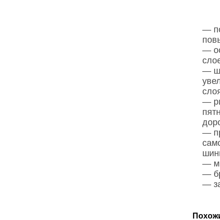
— п
пов
— о
сло
— ш
уве
сло
— р
пят
дор
— п
сам
шин
— м
— б
— з
Похож