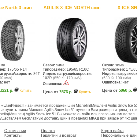
Ice North 3 шип
AGILIS X-ICE NORTH шип
X-ICE S
има
Сезон:
зима
Сезон:
зима
мер:
175/65 R14
Типоразмер:
195/65 R16C
Типоразмер:
175/6
агрузки/скорости:
86T
Индекс нагрузки/скорости:
Индекс нагрузки/с
90 км/ч)
102R
(850 Кг. 170 км/ч)
(530 Кг. 190 км/ч)
а:
нет
Ошиповка:
нет
Ошиповка:
3221 р.
Цена от
5960 р.
Купить
Цена от
3576 р.
Купить
 «ШинИнвесП» занимается продажей шин Michelin(Мишлен) Agilis Snow Ice 5
 и купить шины Мишлен Agilis Snow Ice 51 нужного Вам размера и цены, а та
elin(Мишлен) Agilis Snow Ice 51 Вы можете онлайн или позвонив нам по тел.: 8
существляем бесплатную доставку шин в пределах МКАД при заказе от 4-х ши
О компании
Оплата
Карта сайта
Контакты
Гарантии и возврат
Персональные дан