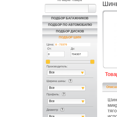
по марке товара
Шины
ПОДБОР БАГАЖНИКОВ
ПОДБОР ПО АВТОМОБИЛЮ
ПОДБОР ДИСКОВ
ПОДБОР ШИН
Цена:
От:
До:
Производитель:
Все
Това
Ширина шины:
Описа
Все
Профиль:
Шина
Все
мик
Диаметр
тяг
исп
Все