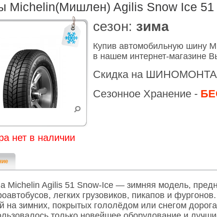
 Michelin(Мишлен) Agilis Snow Ice 51
cезон:
зима
Купив автомобильную шину Mic
в нашем интернет-магазине В
Скидка на ШИНОМОНТА
Сезонное Хранение -
БЕ
ра нет в наличии
ние
 Michelin Agilis 51 Snow-Ice — зимняя модель, пре
роавтобусов, легких грузовиков, пикапов и фургонов
ой на зимних, покрытых гололёдом или снегом дорог
ользовалось только новейшее оборудование и лучшие