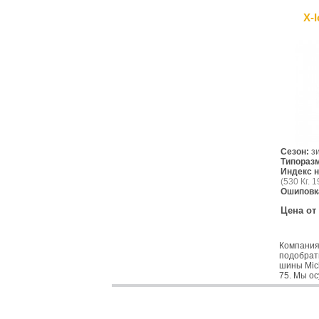
X-
Сезон:
з
Типораз
Индекс н
(530 Кг. 1
Ошиповк
Цена от
Компания
подобрать
шины Mich
75. Мы о