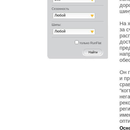
дор
Сезонность
шин
Любой
На 
Шипы:
за 
Любой
рас
дос
только RunFlat
пре
нап
обе
Он 
и пр
сра
"ко
нег
рек
рег
име
опт
Осно