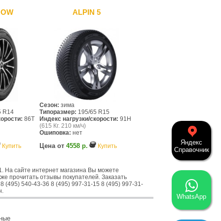
NOW
ALPIN 5
Сезон:
зима
5 R14
Типоразмер:
195/65 R15
корости:
86T
Индекс нагрузки/скорости:
91H
(615 Кг. 210 км/ч)
Ошиповка:
нет
Яндекс
Цена от
4558 р.
Купить
Купить
Справочник
1. На сайте интернет магазина Вы можете
кже прочитать отзывы покупателей. Заказать
 (495) 540-43-36 8 (495) 997-31-15 8 (495) 997-31-
н.
WhatsApp
ные