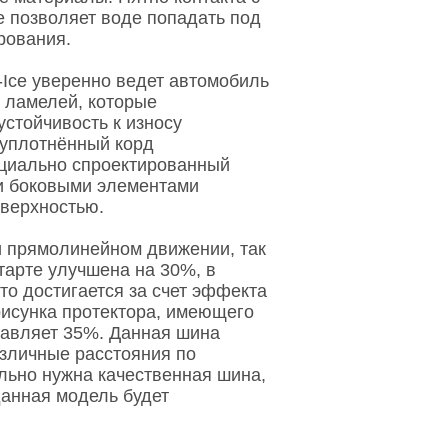
е позволяет воде попадать под
рования.
-Ice
уверенно ведет автомобиль
х ламелей, которые
стойчивость к износу
 уплотнённый корд
ециально спроектированный
и боковыми элементами
оверхностью.
и прямолинейном движении, так
старте улучшена на 30%, в
то достигается за счет эффекта
рисунка протектора, имеющего
тавляет 35%. Данная шина
азличные расстояния по
льно нужна качественная шина,
анная модель будет