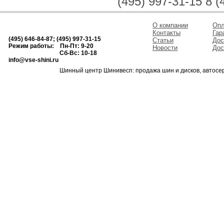
(495) 997-31-15 8 (
О компании
Опл
Контакты
Гар
(495) 646-84-87; (495) 997-31-15
Статьи
Дос
Режим работы: Пн-Пт: 9-20
Новости
Дос
Сб-Вс: 10-18
info@vse-shini.ru
Шинный центр Шинивесп: продажа шин и дисков, автосе