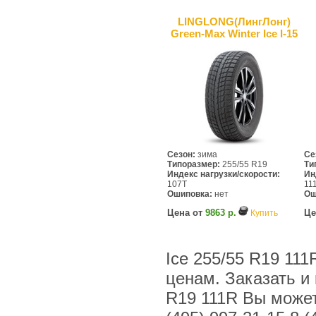
LINGLONG(ЛингЛонг)
Green-Max Winter Ice I-15
Сезон:
зима
Се
Типоразмер:
255/55 R19
Ти
Индекс нагрузки/скорости:
Ин
107T
11
Ошиповка:
нет
Ош
Цена от
9863 р.
Це
Купить
Ice 255/55 R19 11
ценам. Заказать и
R19 111R Вы можете