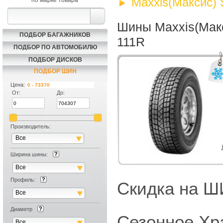
Maxxis(Максис) 
по марке товара
Шины Maxxis(Макс
ПОДБОР БАГАЖНИКОВ
111R
ПОДБОР ПО АВТОМОБИЛЮ
ПОДБОР ДИСКОВ
ПОДБОР ШИН
Цена:
От:
До:
Производитель:
Все
Ширина шины:
Все
Профиль:
Скидка на
Все
Диаметр
Сезонное Хр
Все