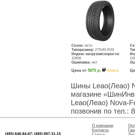
Сезон:
лето
Се
Типоразмер:
275/40 R20
Ти
Индекс нагрузки/скорости:
Ин
106W
10
Ошиповка:
нет
Ош
Цена от
5875 р.
Це
Купить
Шины Leao(Леао) N
магазине «ШинИнв
Leao(Леао) Nova-F
позвонив по тел.: 8
О компании
Опл
Контакты
Гар
(495) 646-84-87; (495) 997-31-15
Статьи
Дос