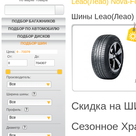
Leao(Леао) Nova-F
по марке товара
Шины Leao(Леао) 
ПОДБОР БАГАЖНИКОВ
ПОДБОР ПО АВТОМОБИЛЮ
ПОДБОР ДИСКОВ
ПОДБОР ШИН
Цена:
От:
До:
Производитель:
Все
Ширина шины:
Все
Скидка на
Профиль:
Все
Сезонное Хр
Диаметр
Все