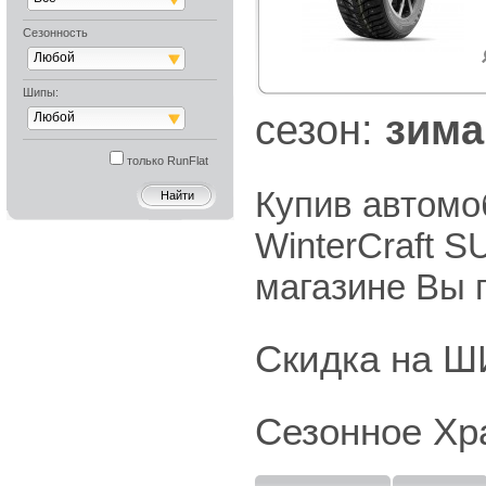
Сезонность
Любой
Шипы:
cезон:
зима
Любой
только RunFlat
Купив автом
WinterCraft 
магазине Вы 
Скидка на
Сезонное Хр