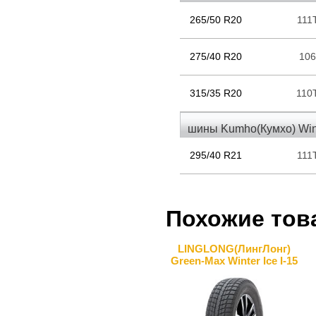
265/50 R20
111
275/40 R20
10
315/35 R20
110
шины Kumho(Кумхо) Win
295/40 R21
111
Похожие тов
LINGLONG(ЛингЛонг)
Green-Max Winter Ice I-15