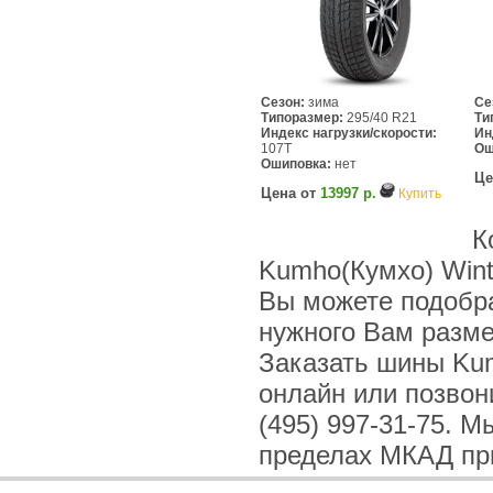
Сезон:
зима
Се
Типоразмер:
295/40 R21
Ти
Индекс нагрузки/скорости:
Ин
107T
Ош
Ошиповка:
нет
Це
Цена от
13997 р.
Купить
К
Kumho(Кумхо) Wint
Вы можете подобра
нужного Вам разме
Заказать шины Kum
онлайн или позвони
(495) 997-31-75. 
пределах МКАД при