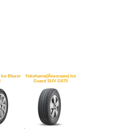
Ice Blazer
Yokohama(Йокогама) Ice
3
Guard SUV G075