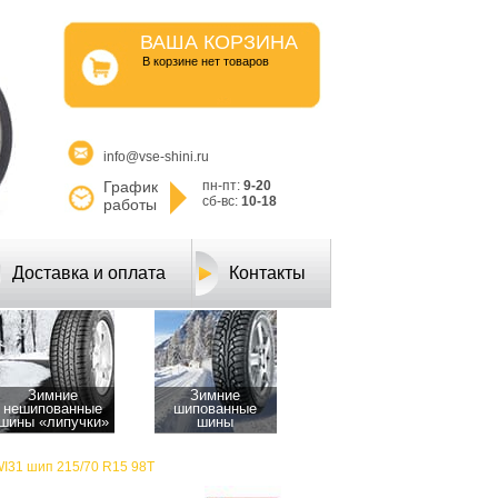
ВАША КОРЗИНА
B корзине нет товаров
info@vse-shini.ru
График
пн-пт:
9-20
сб-вс:
10-18
работы
Доставка и оплата
Контакты
Зимние
Зимние
нешипованные
шипованные
шины «липучки»
шины
I31 шип 215/70 R15 98T