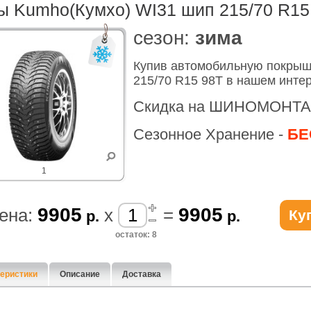
 Kumho(Кумхо) WI31 шип 215/70 R15
cезон:
зима
Купив автомобильную покрыш
215/70 R15 98T в нашем инте
Скидка на ШИНОМОНТА
Сезонное Хранение -
БЕ
1
9905
9905
ена:
x
=
Ку
р.
р.
остаток: 8
еристики
Описание
Доставка