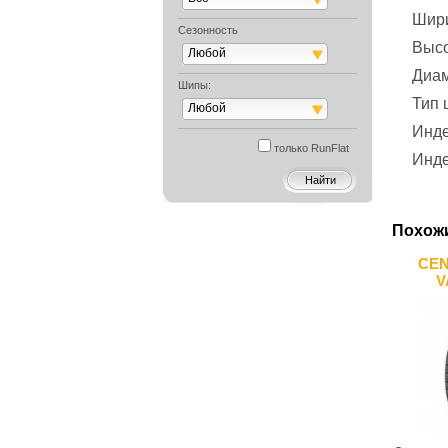
Шир
Сезонность
Выс
Любой
Диа
Шипы:
Тип
Любой
Инде
только RunFlat
Инде
Похож
CEN
V