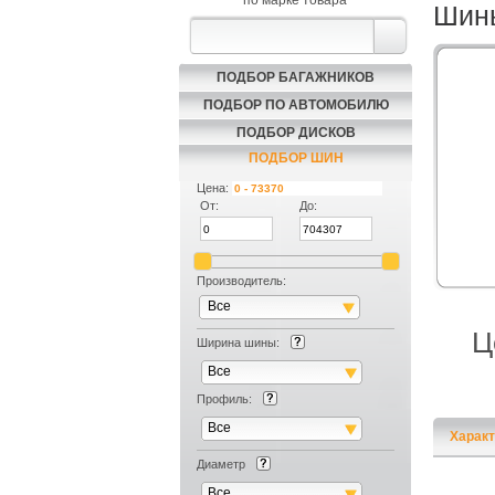
по марке товара
Шины
ПОДБОР БАГАЖНИКОВ
ПОДБОР ПО АВТОМОБИЛЮ
ПОДБОР ДИСКОВ
ПОДБОР ШИН
Цена:
От:
До:
Производитель:
Все
Ц
Ширина шины:
Все
Профиль:
Все
Характ
Диаметр
Все