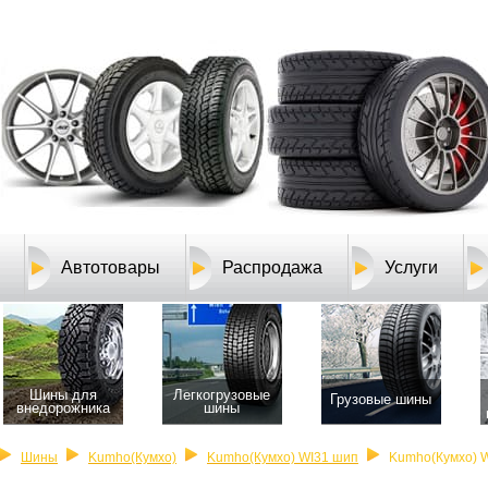
Автотовары
Распродажа
Услуги
Шины для
Легкогрузовые
Грузовые шины
внедорожника
шины
Шины
Kumho(Кумхо)
Kumho(Кумхо) WI31 шип
Kumho(Кумхо) W