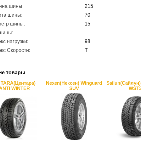
ина шины:
215
ота шины:
70
метр шины:
15
 шины:
кс нагрузки:
98
кс Скорости:
T
ие товары
TARA(Центара)
Nexen(Нексен) Winguard
Sailun(Сайлун) 
ANTI WINTER
SUV
WST