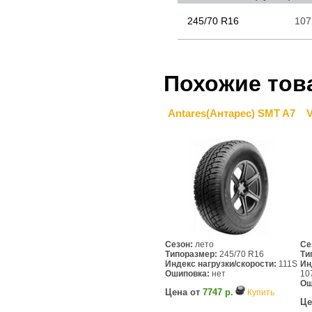
245/70 R16
10
Похожие тов
Antares(Антарес) SMT A7
V
Сезон:
лето
Се
Типоразмер:
245/70 R16
Ти
Индекс нагрузки/скорости:
111S
Ин
Ошиповка:
нет
10
Ош
Цена от
7747 р.
Купить
Це