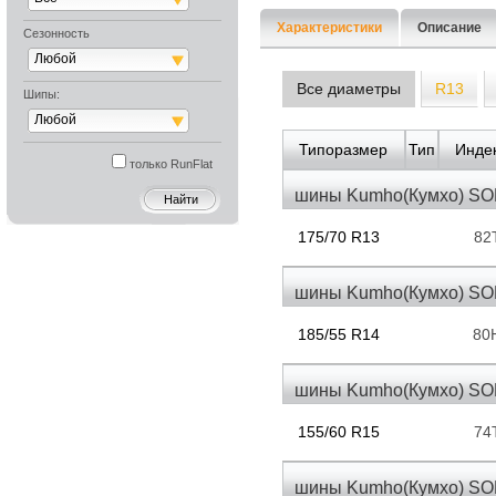
Характеристики
Описание
Сезонность
Любой
Все диаметры
R13
Шипы:
Любой
Типоразмер
Тип
Индек
только RunFlat
шины Kumho(Кумхо) SO
175/70 R13
82
шины Kumho(Кумхо) SO
185/55 R14
80
шины Kumho(Кумхо) SO
155/60 R15
74
шины Kumho(Кумхо) SO