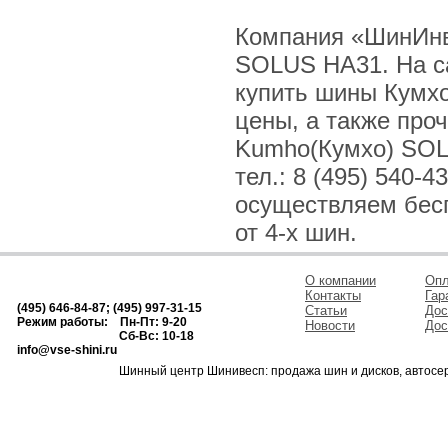
Компания «ШинИнв
SOLUS HA31. На са
купить шины Кумхо
цены, а также про
Kumho(Кумхо) SOL
тел.: 8 (495) 540-4
осуществляем бесп
от 4-х шин.
О компании
Опл
Контакты
Гар
(495) 646-84-87; (495) 997-31-15
Статьи
Дос
Режим работы: Пн-Пт: 9-20
Новости
Дос
Сб-Вс: 10-18
info@vse-shini.ru
Шинный центр Шинивесп: продажа шин и дисков, автосе