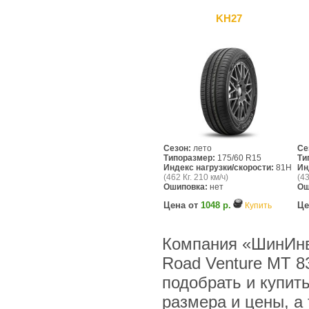
KH27
Сезон:
лето
Се
Типоразмер:
175/60 R15
Ти
Индекс нагрузки/скорости:
81H
Ин
(462 Кг. 210 км/ч)
(43
Ошиповка:
нет
Ош
Цена от
1048 р.
Це
Купить
Компания «ШинИнв
Road Venture MT 8
подобрать и купит
размера и цены, а