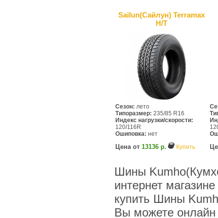
Sailun(Сайлун) Terramax
H/T
Сезон:
лето
Се
Типоразмер:
235/85 R16
Ти
Индекс нагрузки/скорости:
Ин
120/116R
12
Ошиповка:
нет
Ош
Цена от
13136 р.
Це
Купить
Шины Kumho(Кумхо)
интернет магазине
купить Шины Kumho
Вы можете онлайн и