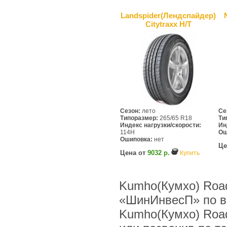
Landspider(Лендcпайдер)
Citytraxx H/T
Сезон:
лето
Се
Типоразмер:
265/65 R18
Ти
Индекс нагрузки/скорости:
Ин
114H
Ош
Ошиповка:
нет
Це
Цена от
9032 р.
Купить
Kumho(Кумхо) Road
«ШинИнвесП» по в
Kumho(Кумхо) Road