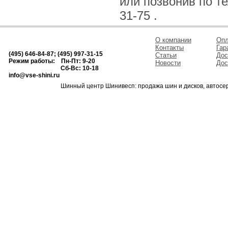
или позвонив по тел
31-75 .
О компании
Опл
Контакты
Гар
(495) 646-84-87; (495) 997-31-15
Статьи
Дос
Режим работы: Пн-Пт: 9-20
Новости
Дос
Сб-Вс: 10-18
info@vse-shini.ru
Шинный центр Шинивесп: продажа шин и дисков, автосе