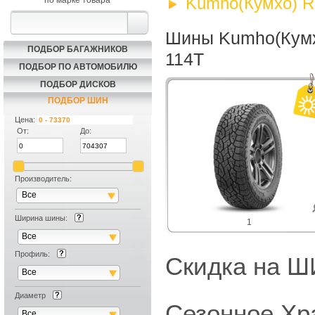
Kumho(Кумхо) Ro
по марке товара
Шины Kumho(Кумхо
ПОДБОР БАГАЖНИКОВ
114T
ПОДБОР ПО АВТОМОБИЛЮ
ПОДБОР ДИСКОВ
ПОДБОР ШИН
Цена:
От:
До:
Производитель:
Все
Ширина шины:
1
Все
Профиль:
Скидка на
Все
Диаметр
Сезонное Хр
Все