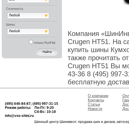
Товара нет 
Сезонность
Любой
Шипы:
Любой
Компания «ШинИнв
Crugen HT51. На с
только RunFlat
купить шины Кумхо
также прочитать о
Crugen HT51 Вы мож
43-36 8 (495) 997-
бесплатную достав
О компании
Опл
Контакты
Гар
(495) 646-84-87; (495) 997-31-15
Статьи
Дос
Режим работы: Пн-Пт: 9-20
Новости
Дос
Сб-Вс: 10-18
info@vse-shini.ru
Шинный центр Шинивесп: продажа шин и дисков, автосе