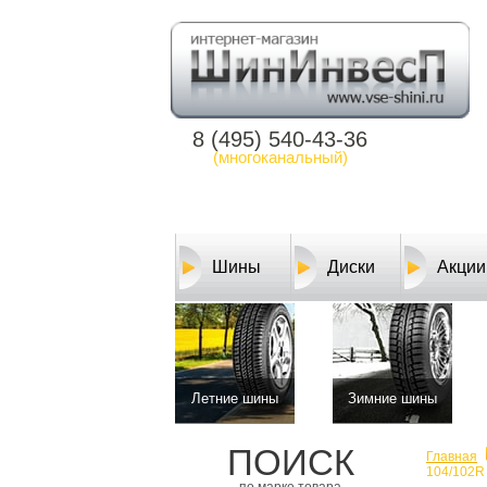
8 (495) 540-43-36
(многоканальный)
Шины
Диски
Акции
Летние шины
Зимние шины
ПОИСК
Главная
104/102R