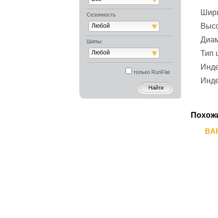
Шир
Сезонность
Выс
Любой
Диа
Шипы:
Любой
Тип
Инде
только RunFlat
Инде
Похож
BAR