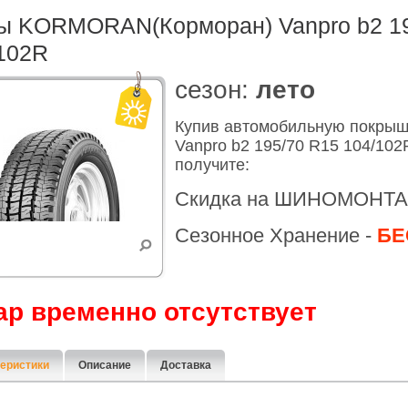
 KORMORAN(Корморан) Vanpro b2 19
102R
cезон:
лето
Купив автомобильную покр
Vanpro b2 195/70 R15 104/10
получите:
Скидка на ШИНОМОНТА
Сезонное Хранение -
БЕ
ар временно отсутствует
еристики
Описание
Доставка