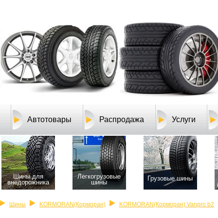
Автотовары
Распродажа
Услуги
Шины для
Легкогрузовые
Грузовые шины
внедорожника
шины
Шины
KORMORAN(Корморан)
KORMORAN(Корморан) Vanpro b2