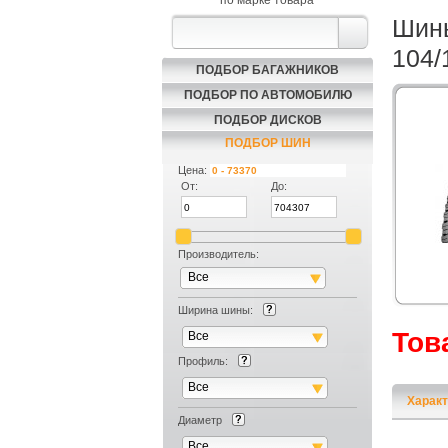
по марке товара
Шины
104/
ПОДБОР БАГАЖНИКОВ
ПОДБОР ПО АВТОМОБИЛЮ
ПОДБОР ДИСКОВ
ПОДБОР ШИН
Цена:
От:
До:
Производитель:
Все
Ширина шины:
Тов
Все
Профиль:
Все
Характ
Диаметр
Все