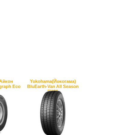
(Айкон
Yokohama(Йокогама)
graph Eco
BluEarth-Van All Season
RY61