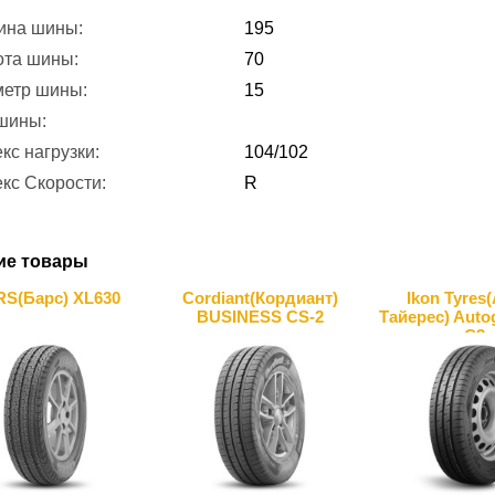
ина шины:
195
ота шины:
70
метр шины:
15
 шины:
кс нагрузки:
104/102
кс Скорости:
R
ие товары
S(Барс) XL630
Cordiant(Кордиант)
Ikon Tyres
BUSINESS CS-2
Тайерес) Auto
C3