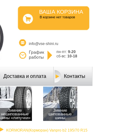
ВАША КОРЗИНА
B корзине нет товаров
info@vse-shini.ru
График
пн-пт:
9-20
сб-вс:
10-18
работы
Доставка и оплата
Контакты
Зимние
Зимние
нешипованные
шипованные
шины «липучки»
шины
KORMORAN(Корморан) Vanpro b2 195/70 R15