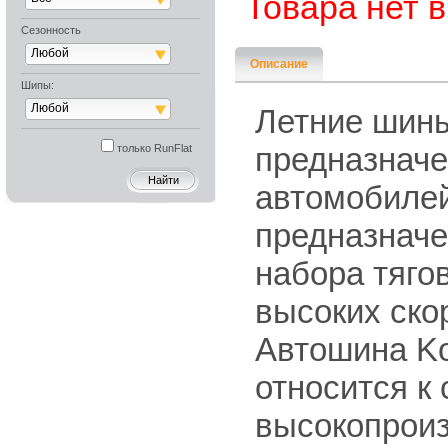
Товара нет 
Сезонность
Любой
Описание
Шипы:
Любой
Летние шины
предназначе
только RunFlat
автомобилей
предназначе
набора тяго
высоких ско
Автошина Ko
относится к 
высокопрои