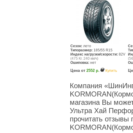
Сезон:
лето
Се
Типоразмер:
185/55 R15
Ти
Индекс нагрузки/скорости:
82V
Ин
(475 Кг. 240 км/ч)
(56
Ошиповка:
нет
Ош
Цена от
2552 р.
Це
Купить
Компания «ШинИнв
KORMORAN(Корморан
магазина Вы може
Ультра Хай Перфор
прочитать отзывы 
KORMORAN(Кормора