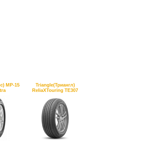
с) MP-15
Triangle(Триангл)
tra
ReliaXTouring TE307