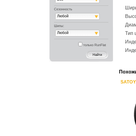
Шир
Сезонность
Выс
Любой
Диа
Шипы:
Любой
Тип
Инде
только RunFlat
Инде
Похож
SATOY