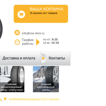
ВАША КОРЗИНА
B корзине нет товаров
info@vse-shini.ru
График
пн-пт:
9-20
сб-вс:
10-18
работы
Доставка и оплата
Контакты
Зимние
Зимние
нешипованные
шипованные
шины «липучки»
шины
er
KORMORAN(Корморан) SUV Summer