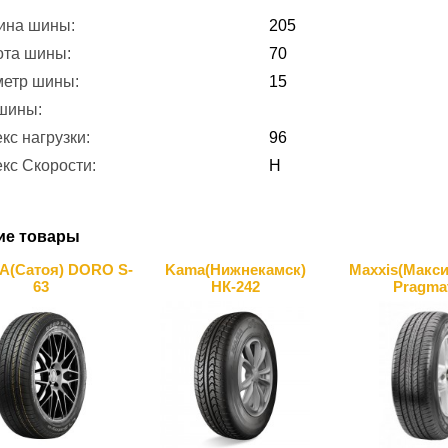
ина шины:
205
ота шины:
70
метр шины:
15
 шины:
кс нагрузки:
96
кс Скорости:
H
ие товары
A(Сатоя) DORO S-
Kama(Нижнекамск)
Maxxis(Макси
63
НК-242
Pragma