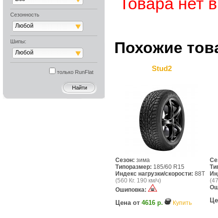
Товара нет 
Сезонность
Любой
Шипы:
Похожие тов
Любой
Stud2
только RunFlat
Сезон:
зима
Се
Типоразмер:
185/60 R15
Ти
Индекс нагрузки/скорости:
88T
Ин
(560 Кг. 190 км/ч)
(47
Ош
Ошиповка:
Це
Цена от
4616 р.
Купить