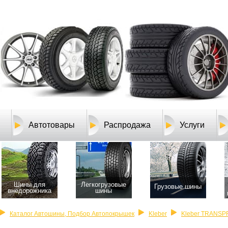
Автотовары
Распродажа
Услуги
Шины для
Легкогрузовые
Грузовые шины
внедорожника
шины
Каталог Автошины, Подбор Автопокрышек
Kleber
Kleber TRANSP