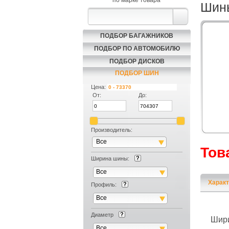
по марке товара
Шины
ПОДБОР БАГАЖНИКОВ
ПОДБОР ПО АВТОМОБИЛЮ
ПОДБОР ДИСКОВ
ПОДБОР ШИН
Цена:
От:
До:
Производитель:
Все
Тов
Ширина шины:
Все
Характ
Профиль:
Все
Диаметр
Шир
Все