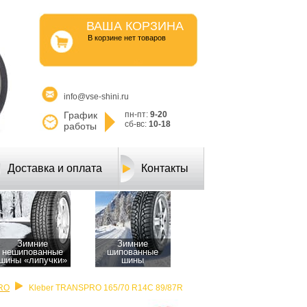
ВАША КОРЗИНА
B корзине нет товаров
info@vse-shini.ru
График
пн-пт:
9-20
сб-вс:
10-18
работы
Доставка и оплата
Контакты
Зимние
Зимние
нешипованные
шипованные
шины «липучки»
шины
RO
Kleber TRANSPRO 165/70 R14C 89/87R