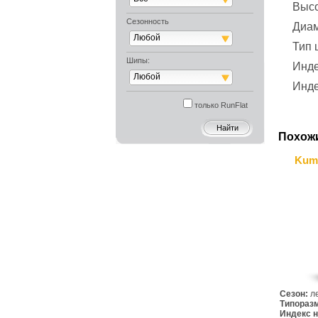
Выс
Сезонность
Диа
Любой
Тип
Шипы:
Инде
Любой
Инде
только RunFlat
Похож
Kum
Сезон:
л
Типораз
Индекс н