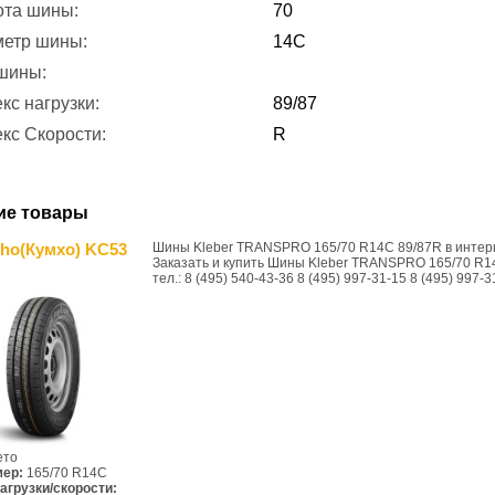
ота шины:
70
метр шины:
14C
 шины:
кс нагрузки:
89/87
кс Скорости:
R
ие товары
ho(Кумхо) KC53
Шины Kleber TRANSPRO 165/70 R14C 89/87R в интер
Заказать и купить Шины Kleber TRANSPRO 165/70 R1
тел.: 8 (495) 540-43-36 8 (495) 997-31-15 8 (495) 997-3
ето
мер:
165/70 R14C
агрузки/скорости: