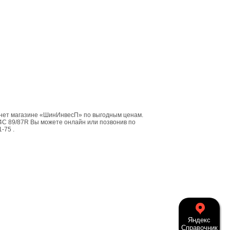
нет магазине «ШинИнвесП» по выгодным ценам.
4C 89/87R Вы можете онлайн или позвонив по
1-75 .
Яндекс
Справочник