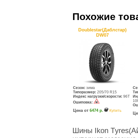
Похожие тов
Doublestar(Даблcтар)
DW07
Сезон:
зима
Се
Типоразмер:
205/70 R15
Ти
Индекс нагрузки/скорости:
96T
Ин
10
Ошиповка:
Ош
Цена от
6474 р.
Купить
Це
Шины Ikon Tyres(А