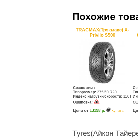
Похожие тов
TRACMAX(Трэкмакс) X-
Privilo S500
Сезон:
зима
Се
Типоразмер:
275/60 R20
Ти
Индекс нагрузки/скорости:
116T
Ин
Ошиповка:
Ош
Цена от
13198 р.
Це
Купить
Tyres(Айкон Тайере