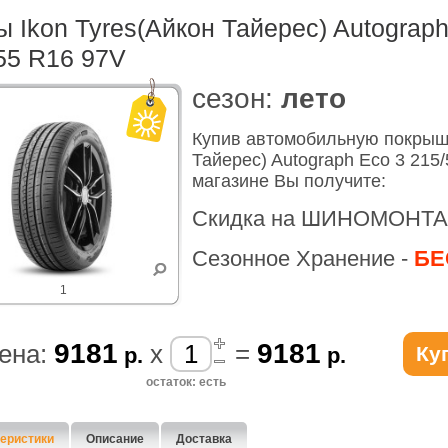
 Ikon Tyres(Айкон Тайерес) Autograph
55 R16 97V
cезон:
лето
Купив автомобильную покрышк
Тайерес) Autograph Eco 3 215
магазине Вы получите:
Скидка на ШИНОМОНТА
Сезонное Хранение -
БЕ
1
9181
9181
ена:
x
=
Ку
р.
р.
остаток: есть
еристики
Описание
Доставка