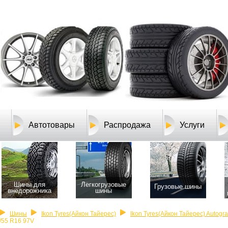
Автотовары
Распродажа
Услуги
Шины для
Легкогрузовые
Грузовые шины
внедорожника
шины
Шины
Ikon Tyres(Айкон Тайерес)
Ikon Tyres(Айкон Тайерес) Autogr
/55 R16 97V