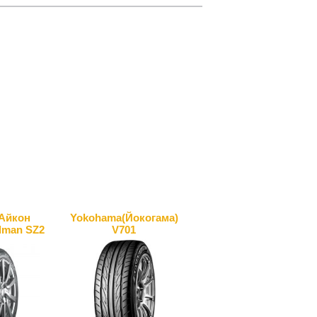
(Айкон
Yokohama(Йокогама)
dman SZ2
V701