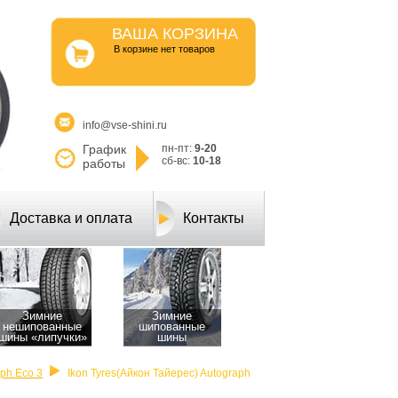
ВАША КОРЗИНА
B корзине нет товаров
info@vse-shini.ru
График
пн-пт:
9-20
сб-вс:
10-18
работы
Доставка и оплата
Контакты
Зимние
Зимние
нешипованные
шипованные
шины «липучки»
шины
aph Eco 3
Ikon Tyres(Айкон Тайерес) Autograph