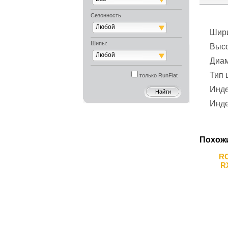
Сезонность
Любой
Шир
Шипы:
Выс
Любой
Диа
Тип
только RunFlat
Инде
Инде
Похож
R
R