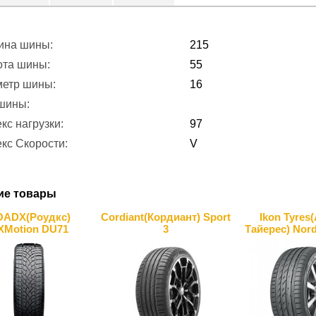
ина шины:
215
ота шины:
55
метр шины:
16
 шины:
кс нагрузки:
97
кс Скорости:
V
ие товары
OADX(Роудкс)
Cordiant(Кордиант) Sport
Ikon Tyres
XMotion DU71
3
Тайерес) Nor