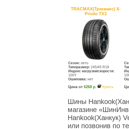
TRACMAX(Трэкмакс) X-
Privilo TX3
Сезон:
лето
Се
Типоразмер:
245/45 R18
Ти
Индекс нагрузки/скорости:
Ин
100Y
10
Ошиповка:
нет
Ош
Цена от
6268 р.
Це
Купить
Шины Hankook(Ханк
магазине «ШинИнв
Hankook(Ханкук) V
или позвонив по тел