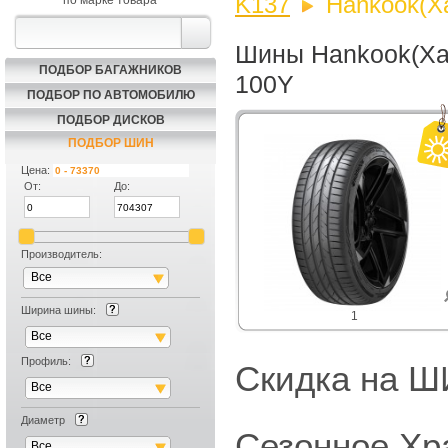
K137
Hankook(Ха
по марке товара
Шины Hankook(Хан
ПОДБОР БАГАЖНИКОВ
100Y
ПОДБОР ПО АВТОМОБИЛЮ
ПОДБОР ДИСКОВ
ПОДБОР ШИН
Цена:
От:
До:
Производитель:
Все
Ширина шины:
1
Все
Профиль:
Скидка на
Все
Диаметр
Сезонное Хр
Все