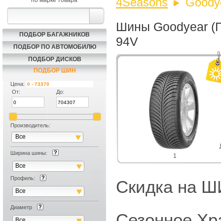
4Seasons
Goodye
по марке товара
Шины Goodyear (Г
ПОДБОР БАГАЖНИКОВ
94V
ПОДБОР ПО АВТОМОБИЛЮ
ПОДБОР ДИСКОВ
ПОДБОР ШИН
Цена:
От:
До:
Производитель:
Все
Ширина шины:
1
Все
Профиль:
Скидка на
Все
Диаметр
Сезонное Хр
Все