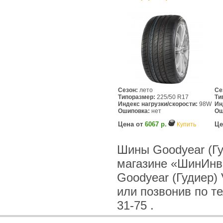
Сезон:
лето
Се
Типоразмер:
225/50 R17
Ти
Индекс нагрузки/скорости:
98W
Ин
Ошиповка:
нет
Ош
Цена от
6067 р.
Це
Купить
Шины Goodyear (Гу
магазине «ШинИнв
Goodyear (Гудиер)
или позвонив по тел
31-75 .