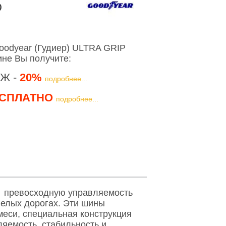
D
oodyear (Гудиер) ULTRA GRIP
не Вы получите:
Ж -
20%
подробнее...
СПЛАТНО
подробнее...
т превосходную управляемость
нелых дорогах. Эти шины
меси, специальная конструкция
ляемость, стабильность и