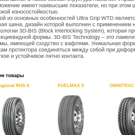
можение имеют наивысшие показатели, но при этом ш
окой износостойкостью.
ой из основных особенностей Ultra Grip WTD являетс
вая шина, дизайн которой выполнен с применением 
ологии 3D-BIS (Block Interlocking System), которая 
пециевидной формы. 3D-BIS Technology – это ламел
мы, имеющей сходство с вафлями. Уникальная форм
кам протектора соединяться между собой при дефор
кое и устойчивое пятно контакта.
ие товары
egional RHS II
FUELMAX S
OMNITRAC 