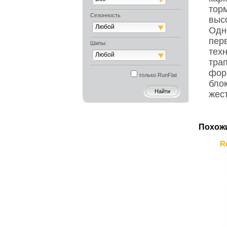
тор
Сезонность
выс
Любой
Одн
пер
Шипы:
техн
Любой
тра
фор
только RunFlat
бло
жест
Похож
R