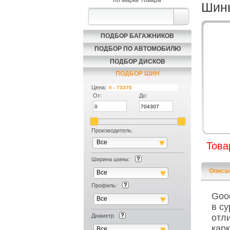
по марке товара
Шины
ПОДБОР БАГАЖНИКОВ
ПОДБОР ПО АВТОМОБИЛЮ
ПОДБОР ДИСКОВ
ПОДБОР ШИН
Цена:
От:
До:
Производитель:
Все
Това
Ширина шины:
Описа
Все
Профиль:
Goo
Все
в с
Диаметр
отл
кар
Все