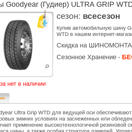
 Goodyear (Гудиер) ULTRA GRIP WT
cезон:
всесезон
Купив автомобильную шину G
WTD в нашем интернет-магази
Скидка на ШИНОМОНТА
Сезонное Хранение -
БЕ
ра нет в наличии
ние
dyear Ultra Grip WTD для ведущей оси обеспечиваю
уровых зимних условиях на заснеженных или обледе
ичает применение высокотехнологичной резиновой с
каса шины, а также особая структура ламелей. Управ