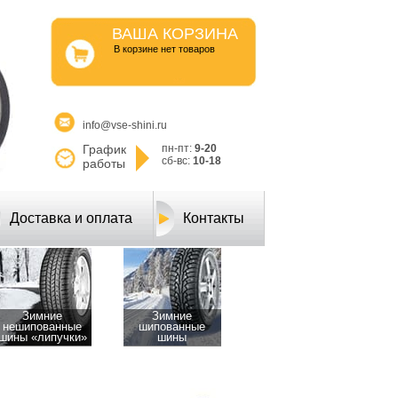
ВАША КОРЗИНА
B корзине нет товаров
info@vse-shini.ru
График
пн-пт:
9-20
сб-вс:
10-18
работы
Доставка и оплата
Контакты
Зимние
Зимние
нешипованные
шипованные
шины «липучки»
шины