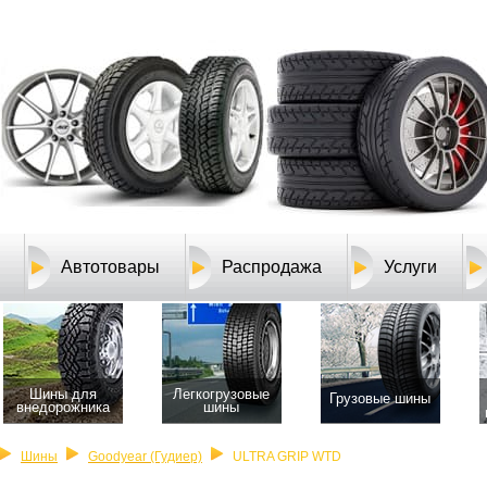
Автотовары
Распродажа
Услуги
Шины для
Легкогрузовые
Грузовые шины
внедорожника
шины
Шины
Goodyear (Гудиер)
ULTRA GRIP WTD