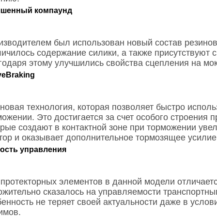
чшенный компаунд
изводителем был использован новый состав резиново
личилось содержание силики, а также присутствуют 
годаря этому улучшились свойства сцепления на мо
veBraking
 новая технология, которая позволяет быстро испол
можении. Это достигается за счет особого строения 
орые создают в контактной зоне при торможении уве
тор и оказывает дополнительное тормозящее усилие
кость управления
 протекторных элементов в данной модели отличаетс
ожительно сказалось на управляемости транспортным
бенность не теряет своей актуальности даже в усло
имов.