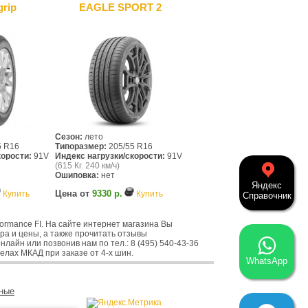
grip
EAGLE SPORT 2
Сезон:
лето
5 R16
Типоразмер:
205/55 R16
корости:
91V
Индекс нагрузки/скорости:
91V
(615 Кг. 240 км/ч)
Ошиповка:
нет
Яндекс
Цена от
9330 р.
Купить
Купить
Справочник
ormance FI. На сайте интернет магазина Вы
ера и цены, а также прочитать отзывы
нлайн или позвонив нам по тел.: 8 (495) 540-43-36
елах МКАД при заказе от 4-х шин.
WhatsApp
ные