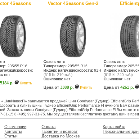
ctor 4Seasons
Vector 4Seasons Gen-2
Efficient
ето
Сезон:
лето
Сезон:
лето
мер:
205/55 R16
Типоразмер:
205/55 R16
Типоразмер:
205/5
агрузки/скорости:
Индекс нагрузки/скорости:
91H
Индекс нагрузки/с
а:
нет
(615 Кг. 210 км/ч)
(615 Кг. 240 км/ч)
Ошиповка:
нет
Ошиповка:
нет
5184 р.
Купить
Цена от
3388 р.
Цена от
4261 р.
Купить
«ШинИнвесП» занимается продажей шин Goodyear (Гудиер) EfficientGrip Perf
добрать и купить шины Гудиер EfficientGrip Performance FI нужного Вам разм
ей. Заказать шины Goodyear (Гудиер) EfficientGrip Performance FI Вы можете о
97-31-15 8 (495) 997-31-75. Мы осуществляем бесплатную доставку шин в пред
О компании
Оплата
Карта сайта
Контакты
Гарантии и возврат
Персональные дан
Статьи
Доставка по Москве