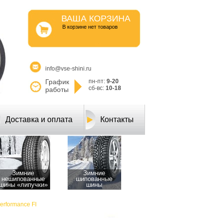
ВАША КОРЗИНА
B корзине нет товаров
info@vse-shini.ru
График
пн-пт:
9-20
сб-вс:
10-18
работы
Доставка и оплата
Контакты
Зимние
Зимние
нешипованные
шипованные
шины «липучки»
шины
Performance FI