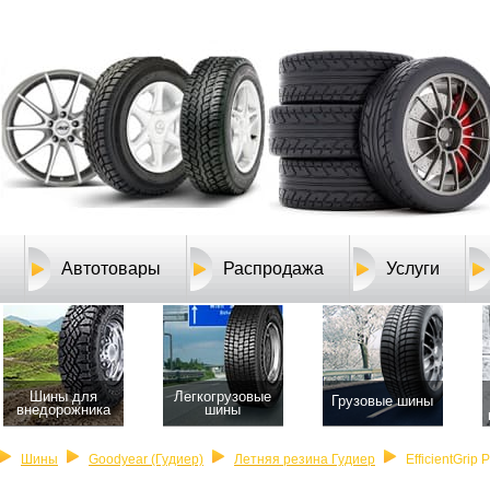
Автотовары
Распродажа
Услуги
Шины для
Легкогрузовые
Грузовые шины
внедорожника
шины
Шины
Goodyear (Гудиер)
Летняя резина Гудиер
EfficientGrip 