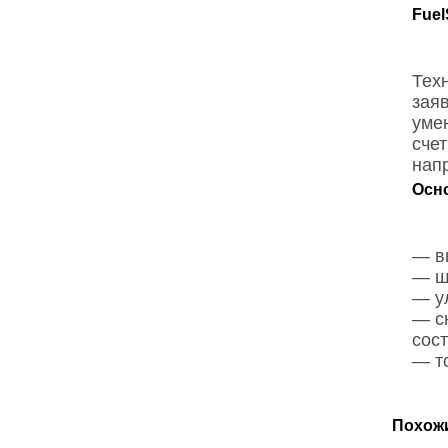
Fuel
Тех
зая
уме
сче
нап
Осно
— в
— ш
— у
— с
сос
— т
Похож