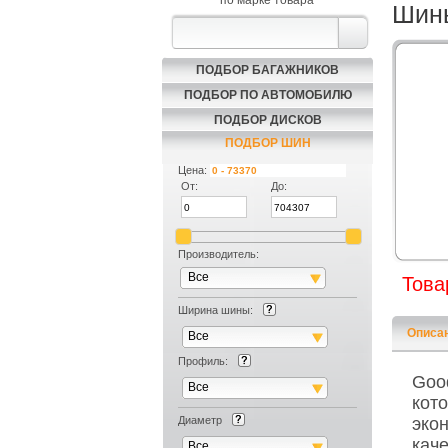
по марке товара
Шины
ПОДБОР БАГАЖНИКОВ
ПОДБОР ПО АВТОМОБИЛЮ
ПОДБОР ДИСКОВ
ПОДБОР ШИН
Цена:
От:
До:
Производитель:
Все
Това
Ширина шины:
Описа
Все
Профиль:
Good
Все
кот
Диаметр
эко
кач
Все