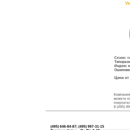
Ve
Сезон:
л
Типораз
Индекс н
Ошиповк
Цена от
Компания 
можете по
покупател
8 (495) 9
(495) 646-84-87; (495) 997-31-15