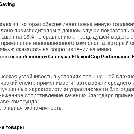
Saving
нология, которая обеспечивает повышенную топливн
влено производителем в данном случае показатель 
ньшен на 18% по сравнению с предыдущей моделью. 
т применения инновационного компонента, который с
рямую сказалось на сопротивлении качению.
вные особенности Goodyear EfficientGrip Performance F
ысокая устойчивость в условиях повышенной влажно
ирокий спектр применимости: автомобили среднего и
лучшенные характеристики управляемости благодаря
ниженное сопротивление качению благодаря примен
таве компаунда;
опливная экономичность.
ие товары