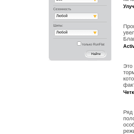
Улу
Сезонность
Любой
Про
Шипы:
уве
Любой
Бла
только RunFlat
Acti
Это
тор
кот
фак
Чет
Ряд
пол
осо
реж