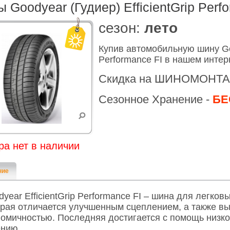
 Goodyear (Гудиер) EfficientGrip Perf
cезон:
лето
Купив автомобильную шину Goo
Performance FI в нашем интер
Скидка на ШИНОМОНТА
Сезонное Хранение -
БЕ
ра нет в наличии
ние
year EfficientGrip Performance FI – шина для легков
орая отличается улучшенным сцеплением, а также в
номичностью. Последняя достигается с помощь низко
ению.