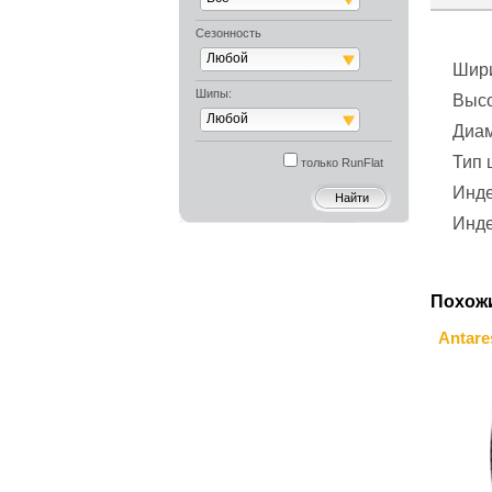
Сезонность
Любой
Шир
Шипы:
Выс
Любой
Диа
Тип
только RunFlat
Инде
Инде
Похож
Antare