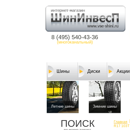
8 (495) 540-43-36
(многоканальный)
Шины
Диски
Акции
Летние шины
Зимние шины
ПОИСК
Главная
R17 103T