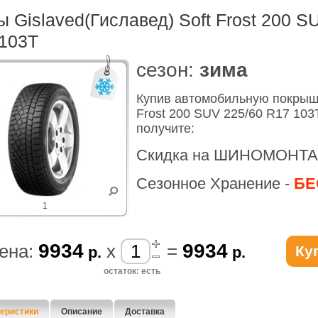
 Gislaved(Гиславед) Soft Frost 200 S
103T
cезон:
зима
Купив автомобильную покрышк
Frost 200 SUV 225/60 R17 10
получите:
Скидка на ШИНОМОНТА
Сезонное Хранение -
БЕ
1
9934
9934
ена:
x
=
Ку
р.
р.
остаток: есть
еристики
Описание
Доставка