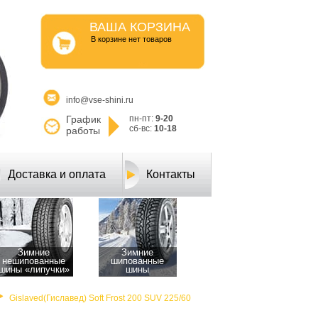
ВАША КОРЗИНА
B корзине нет товаров
info@vse-shini.ru
График
пн-пт:
9-20
сб-вс:
10-18
работы
Доставка и оплата
Контакты
Зимние
Зимние
нешипованные
шипованные
шины «липучки»
шины
Gislaved(Гиславед) Soft Frost 200 SUV 225/60