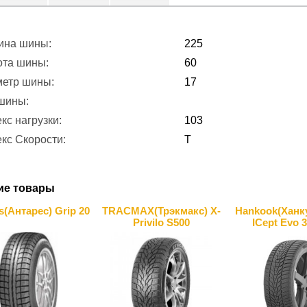
ина шины:
225
ота шины:
60
метр шины:
17
 шины:
кс нагрузки:
103
кс Скорости:
T
ие товары
s(Антарес) Grip 20
TRACMAX(Трэкмакс) X-
Hankook(Ханку
Privilo S500
ICept Evo 