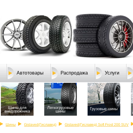
Автотовары
Распродажа
Услуги
Шины для
Легкогрузовые
Грузовые шины
внедорожника
шины
Шины
Gislaved(Гиславед)
Gislaved(Гиславед) Soft Frost 200 SUV