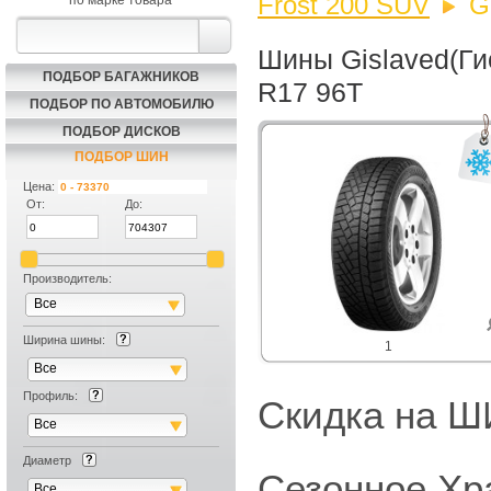
Frost 200 SUV
G
по марке товара
Шины Gislaved(Гис
ПОДБОР БАГАЖНИКОВ
R17 96T
ПОДБОР ПО АВТОМОБИЛЮ
ПОДБОР ДИСКОВ
ПОДБОР ШИН
Цена:
От:
До:
Производитель:
Все
Ширина шины:
1
Все
Профиль:
Скидка на
Все
Диаметр
Сезонное Хр
Все