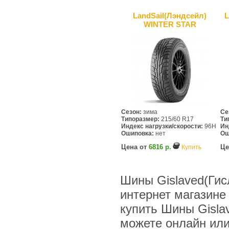
LandSail(Лэндсейл)
L
WINTER STAR
Сезон:
зима
Се
Типоразмер:
215/60 R17
Ти
Индекс нагрузки/скорости:
96H
Ин
Ошиповка:
нет
Ош
Цена от
6816 р.
Це
Купить
Шины Gislaved(Гисл
интернет магазине
купить Шины Gisla
можете онлайн или 