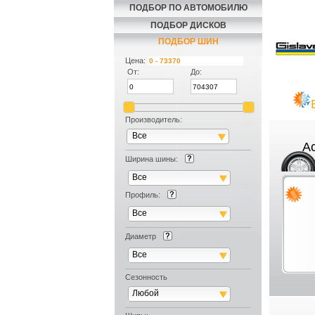
ПОДБОР ПО АВТОМОБИЛЮ
ПОДБОР ДИСКОВ
ПОДБОР ШИН
Цена:
От:
До:
Производитель:
Все
Ac
Ширина шины:
Все
Профиль:
Все
Диаметр
Все
Сезонность
Любой