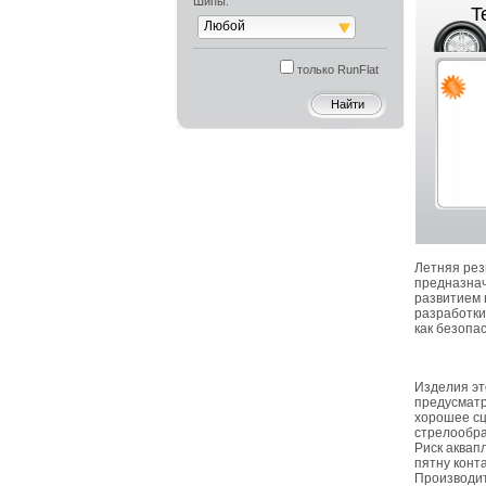
Шипы:
T
Любой
только RunFlat
Летняя рез
предназнач
развитием 
разработки
как безопас
Изделия эт
предусматр
хорошее сц
стрелообра
Риск аквап
пятну конт
Производит