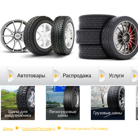
Автотовары
Распродажа
Услуги
Шины для
Легкогрузовые
Грузовые шины
внедорожника
шины
Шины
Gislaved(Гиславед)
Летняя резина Гиславед