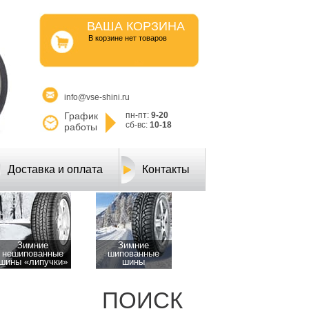
ВАША КОРЗИНА
B корзине нет товаров
info@vse-shini.ru
График
пн-пт:
9-20
сб-вс:
10-18
работы
Доставка и оплата
Контакты
Зимние
Зимние
нешипованные
шипованные
шины «липучки»
шины
ПОИСК