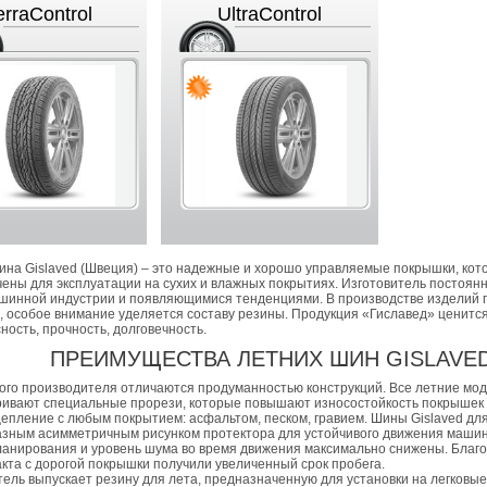
erraControl
UltraControl
ина Gislaved (Швеция) – это надежные и хорошо управляемые покрышки, кот
ены для эксплуатации на сухих и влажных покрытиях. Изготовитель постоянн
шинной индустрии и появляющимися тенденциями. В производстве изделий
, особое внимание уделяется составу резины. Продукция «Гиславед» ценится 
ность, прочность, долговечность.
ПРЕИМУЩЕСТВА ЛЕТНИХ ШИН GISLAVE
ого производителя отличаются продуманностью конструкций. Все летние мо
ивают специальные прорези, которые повышают износостойкость покрышек
епление с любым покрытием: асфальтом, песком, гравием. Шины Gislaved дл
зным асимметричным рисунком протектора для устойчивого движения маши
ланирования и уровень шума во время движения максимально снижены. Благ
акта с дорогой покрышки получили увеличенный срок пробега.
ель выпускает резину для лета, предназначенную для установки на легковые