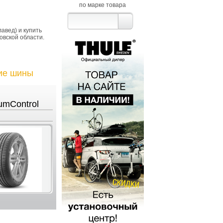
по марке товара
авед) и купить
овской области.
ие шины
umControl