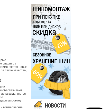
орые
о следит за
 применяются новые
за такие качества,
D
дели
 и обеспечивают
я лета выделяются
ны.
одаря широкому
 и коммерческие