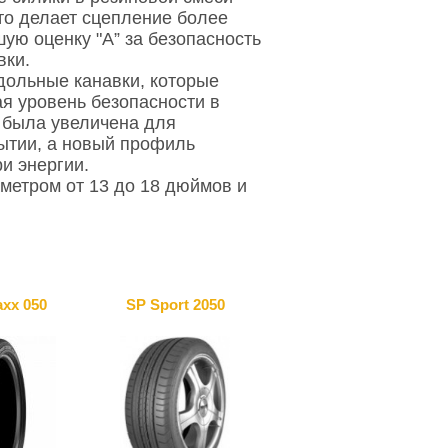
то делает сцепление более
ую оценку "A” за безопасность
вки.
дольные канавки, которые
я уровень безопасности в
н была увеличена для
ытии, а новый профиль
и энергии.
аметром от 13 до 18 дюймов и
axx 050
SP Sport 2050