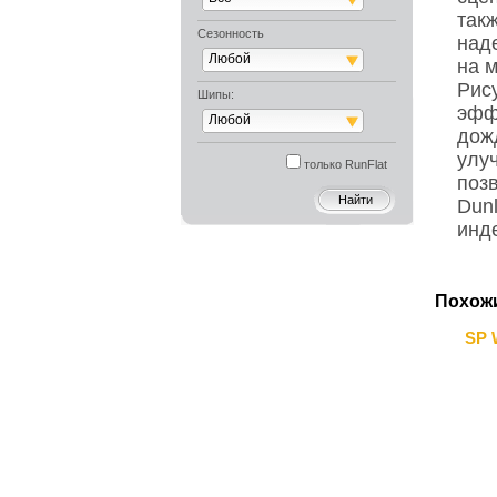
так
Сезонность
над
Любой
на 
Рис
Шипы:
эфф
Любой
дож
улу
только RunFlat
поз
Dun
инде
Похож
SP 