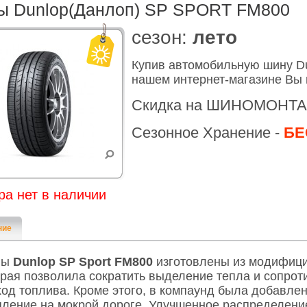
ы Dunlop(Данлоп) SP SPORT FM800
cезон:
лето
Купив автомобильную шину D
нашем интернет-магазине Вы 
Скидка на ШИНОМОНТА
Сезонное Хранение -
БЕ
ра нет в наличии
ние
ны
Dunlop SP Sport FM800
изготовлены из модифици
орая позволила сократить выделение тепла и сопро
ход топлива. Кроме этого, в компаунд была добавле
пление на мокрой дороге. Улучшенное распределени