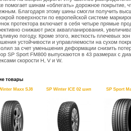
же помогает шинам «облегать» дорожное покрытие, ч
ежным. Благодаря этому шины смогли получить высш
мокрой поверхности по европейской системе маркиро
унок протектора включает в себя четыре прямые про
ективно снижают риск аквапланирования, увеличива
дливую погоду. Кроме этого, жесткость плечевых зо
чшения устойчивости и управляемости на сухом покр
волил за счет уменьшения деформации снизить потер
lop SP Sport FM800 выпускаются в 43 размерах с ди
ксами скорости H, V и W.
ие товары
Winter Maxx SJ8
SP Winter ICE 02 шип
SP Sport M