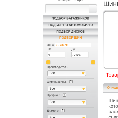
по марке товара
Шин
ПОДБОР БАГАЖНИКОВ
ПОДБОР ПО АВТОМОБИЛЮ
ПОДБОР ДИСКОВ
ПОДБОР ШИН
Цена:
От:
До:
Производитель:
Все
Това
Ширина шины:
Описа
Все
Профиль:
Ши
Все
кот
Диаметр
рас
сце
Все