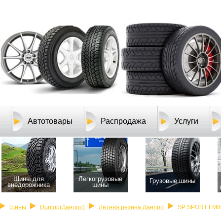
Автотовары
Распродажа
Услуги
Шины для
Легкогрузовые
Грузовые шины
внедорожника
шины
Шины
Dunlop(Данлоп)
Летняя резина Данлоп
SP SPORT FM8