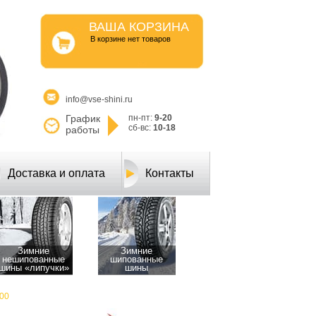
ВАША КОРЗИНА
B корзине нет товаров
info@vse-shini.ru
График
пн-пт:
9-20
сб-вс:
10-18
работы
Доставка и оплата
Контакты
Зимние
Зимние
нешипованные
шипованные
шины «липучки»
шины
00