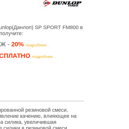
unlop(Данлоп) SP SPORT FM800 в
получите:
Ж -
20%
подробнее...
СПЛАТНО
подробнее...
рованной резиновой смеси,
тивление качению, влияющее на
на силика, увеличившая
е силики в резиновой смеси