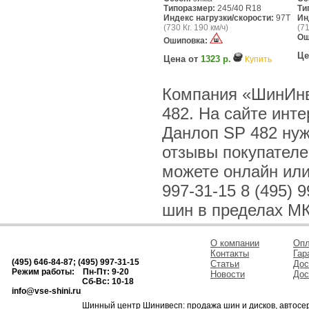
Типоразмер:
245/40 R18
Ти
Индекс нагрузки/скорости:
97T
Ин
(730 Кг. 190 км/ч)
(71
Ош
Ошиповка:
Це
Цена от
1323 р.
Купить
Компания «ШинИнв
482. На сайте инт
Данлоп SP 482 нуж
отзывы покупателе
можете онлайн или 
997-31-15 8 (495)
шин в пределах МК
О компании
Опл
Контакты
Гар
(495) 646-84-87; (495) 997-31-15
Статьи
Дос
Режим работы: Пн-Пт: 9-20
Новости
Дос
Сб-Вс: 10-18
info@vse-shini.ru
Шинный центр Шинивесп: продажа шин и дисков, автосе