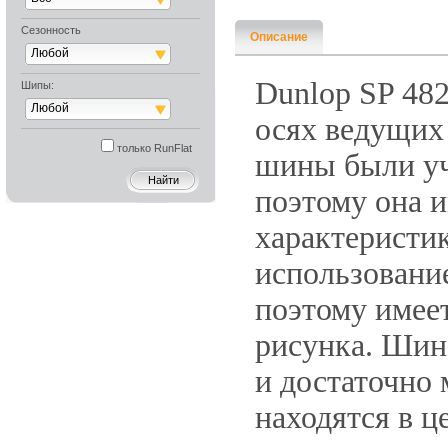
Сезонность
Описание
Любой
Dunlop SP 48
Шипы:
Любой
осях ведущих 
только RunFlat
шины были уч
поэтому она 
характеристик
использовани
поэтому имее
рисунка. Шин
и достаточно
находятся в ц