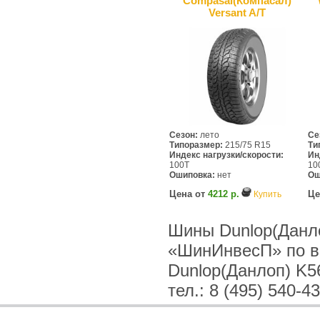
Compasal(Компасал)
Versant A/T
Сезон:
лето
Се
Типоразмер:
215/75 R15
Ти
Индекс нагрузки/скорости:
Ин
100T
10
Ошиповка:
нет
Ош
Цена от
4212 р.
Це
Купить
Шины Dunlop(Данло
«ШинИнвесП» по в
Dunlop(Данлоп) K5
тел.: 8 (495) 540-4