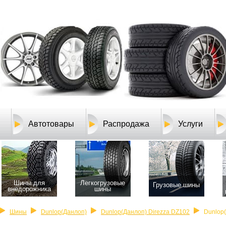
Автотовары
Распродажа
Услуги
Шины для
Легкогрузовые
Грузовые шины
внедорожника
шины
Шины
Dunlop(Данлоп)
Dunlop(Данлоп) Direzza DZ102
Dunlop