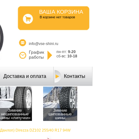
ВАША КОРЗИНА
B корзине нет товаров
info@vse-shini.ru
График
пн-пт:
9-20
сб-вс:
10-18
работы
Доставка и оплата
Контакты
Зимние
Зимние
нешипованные
шипованные
шины «липучки»
шины
(Данлоп) Direzza DZ102 255/40 R17 94W