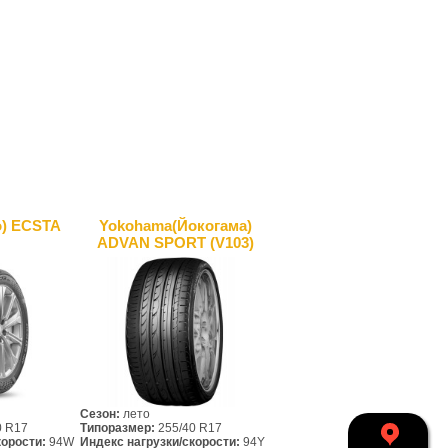
) ECSTA
Yokohama(Йокогама)
ADVAN SPORT (V103)
Сезон:
лето
0 R17
Типоразмер:
255/40 R17
корости:
94W
Индекс нагрузки/скорости:
94Y