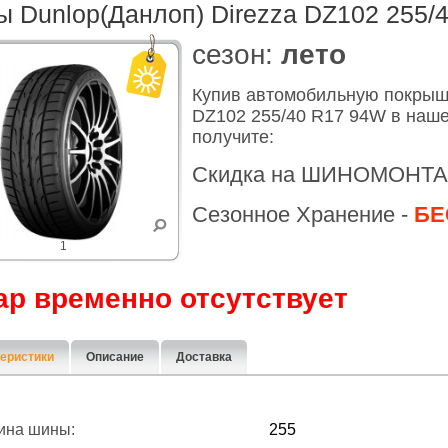
 Dunlop(Данлоп) Direzza DZ102 255/
cезон:
лето
Купив автомобильную покрыш
DZ102 255/40 R17 94W в наше
получите:
Скидка на ШИНОМОНТА
Сезонное Хранение -
БЕ
1
ар временно отсутствует
еристики
Описание
Доставка
ина шины:
255