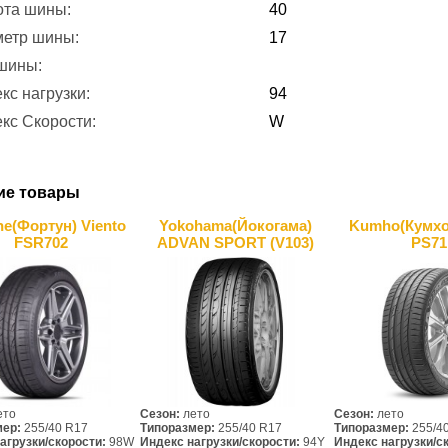
ота шины:
40
метр шины:
17
 шины:
кс нагрузки:
94
кс Скорости:
W
ие товары
ne(Фортун) Viento
Yokohama(Йокогама)
Kumho(Кумхо
FSR702
ADVAN SPORT (V103)
PS71
ето
Сезон:
лето
Сезон:
лето
мер:
255/40 R17
Типоразмер:
255/40 R17
Типоразмер:
255/4
агрузки/скорости:
98W
Индекс нагрузки/скорости:
94Y
Индекс нагрузки/с