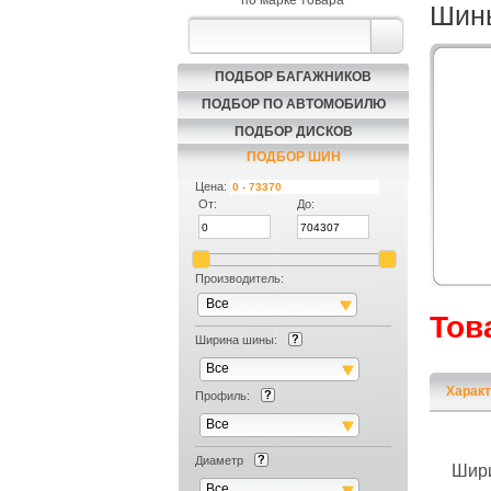
по марке товара
Шины
ПОДБОР БАГАЖНИКОВ
ПОДБОР ПО АВТОМОБИЛЮ
ПОДБОР ДИСКОВ
ПОДБОР ШИН
Цена:
От:
До:
Производитель:
Все
Тов
Ширина шины:
Все
Характ
Профиль:
Все
Диаметр
Шир
Все