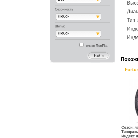
Выс
Сезонность
Диа
Любой
Тип
Шипы:
Инде
Любой
Инде
только RunFlat
Похож
Fortu
Сезон:
л
Типораз
Индекс н