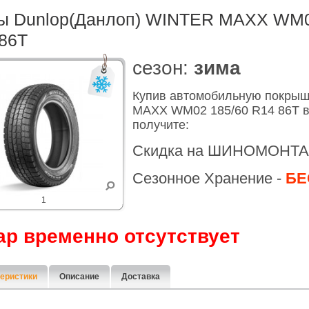
ы Dunlop(Данлоп) WINTER MAXX WM0
86T
cезон:
зима
Купив автомобильную покры
MAXX WM02 185/60 R14 86T в
получите:
Скидка на ШИНОМОНТА
Сезонное Хранение -
БЕ
1
ар временно отсутствует
еристики
Описание
Доставка