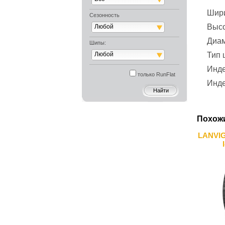
Шир
Сезонность
Выс
Любой
Диа
Шипы:
Любой
Тип
Инде
только RunFlat
Инде
Похож
LANVIG