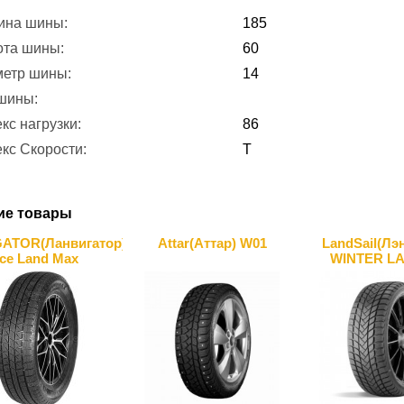
ина шины:
185
ота шины:
60
метр шины:
14
 шины:
кс нагрузки:
86
кс Скорости:
T
ие товары
ATOR(Ланвигатор)
Attar(Аттар) W01
LandSail(Лэ
Ice Land Max
WINTER L