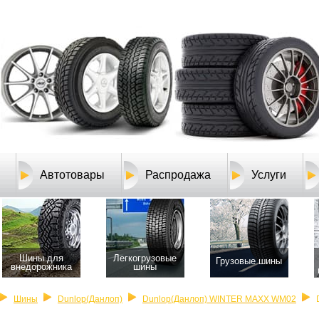
Автотовары
Распродажа
Услуги
Шины для
Легкогрузовые
Грузовые шины
внедорожника
шины
Шины
Dunlop(Данлоп)
Dunlop(Данлоп) WINTER MAXX WM02