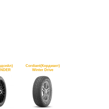
ндсейл)
Cordiant(Кордиант)
ANDER
Winter Drive