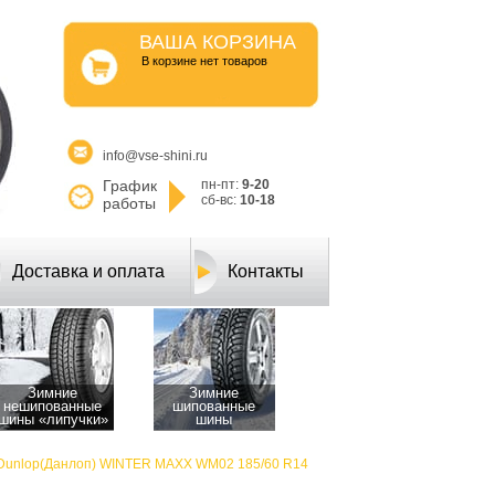
ВАША КОРЗИНА
B корзине нет товаров
info@vse-shini.ru
График
пн-пт:
9-20
сб-вс:
10-18
работы
Доставка и оплата
Контакты
Зимние
Зимние
нешипованные
шипованные
шины «липучки»
шины
Dunlop(Данлоп) WINTER MAXX WM02 185/60 R14