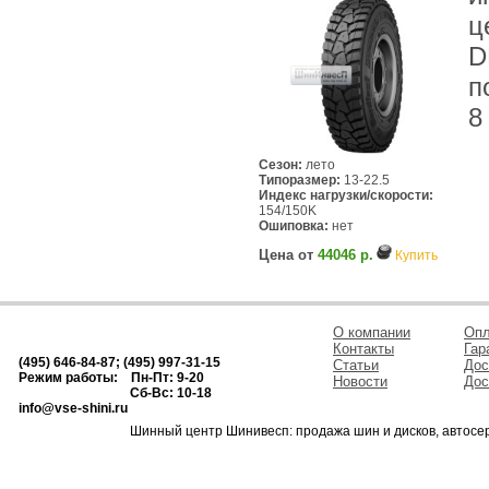
ц
D
п
8
Сезон:
лето
Типоразмер:
13-22.5
Индекс нагрузки/скорости:
154/150K
Ошиповка:
нет
Цена от
44046 р.
Купить
О компании
Опл
Контакты
Гар
(495) 646-84-87; (495) 997-31-15
Статьи
Дос
Режим работы: Пн-Пт: 9-20
Новости
Дос
Сб-Вс: 10-18
info@vse-shini.ru
Шинный центр Шинивесп: продажа шин и дисков, автосе