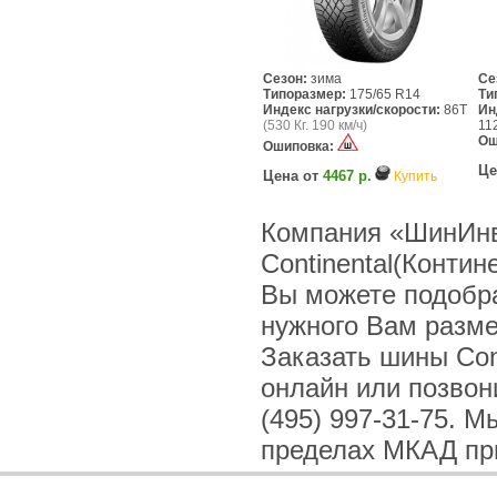
Сезон:
зима
Се
Типоразмер:
175/65 R14
Ти
Индекс нагрузки/скорости:
86T
Ин
(530 Кг. 190 км/ч)
11
Ош
Ошиповка:
Це
Цена от
4467 р.
Купить
Компания «ШинИнв
Continental(Контин
Вы можете подобра
нужного Вам разме
Заказать шины Con
онлайн или позвони
(495) 997-31-75. 
пределах МКАД при