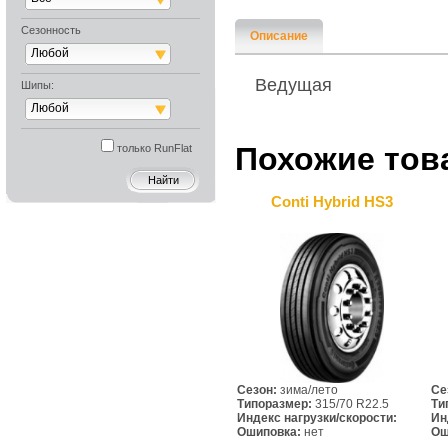
Сезонность
Описание
Любой
Ведущая
Шипы:
Любой
Похожие тов
только RunFlat
Conti Hybrid HS3
Сезон:
зима/лето
Се
Типоразмер:
315/70 R22.5
Ти
Индекс нагрузки/скорости:
Ин
Ошиповка:
нет
Ош