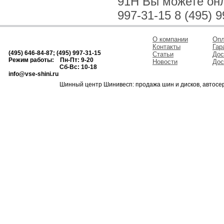
91H Вы можете онла
997-31-15 8 (495) 9
О компании
Опл
Контакты
Гар
(495) 646-84-87; (495) 997-31-15
Статьи
Дос
Режим работы: Пн-Пт: 9-20
Новости
Дос
Сб-Вс: 10-18
info@vse-shini.ru
Шинный центр Шинивесп: продажа шин и дисков, автосе