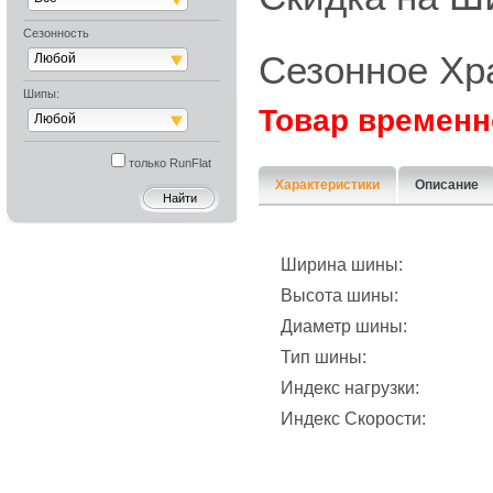
Сезонность
Сезонное Хр
Любой
Шипы:
Товар временн
Любой
только RunFlat
Характеристики
Описание
Ширина шины:
Высота шины:
Диаметр шины:
Тип шины:
Индекс нагрузки:
Индекс Скорости: