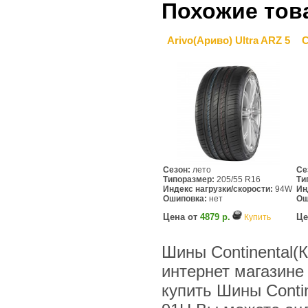
Похожие тов
Arivo(Ариво) Ultra ARZ 5
C
Сезон:
лето
Се
Типоразмер:
205/55 R16
Ти
Индекс нагрузки/скорости:
94W
Ин
Ошиповка:
нет
Ош
Цена от
4879 р.
Це
Купить
Шины Continental(
интернет магазине
купить Шины Conti