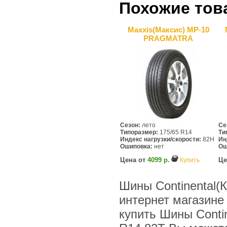
Похожие тов
Maxxis(Максис) MP-10
PRAGMATRA
Сезон:
лето
Се
Типоразмер:
175/65 R14
Ти
Индекс нагрузки/скорости:
82H
Ин
Ошиповка:
нет
Ош
Цена от
4099 р.
Це
Купить
Шины Continental(К
интернет магазине
купить Шины Contin