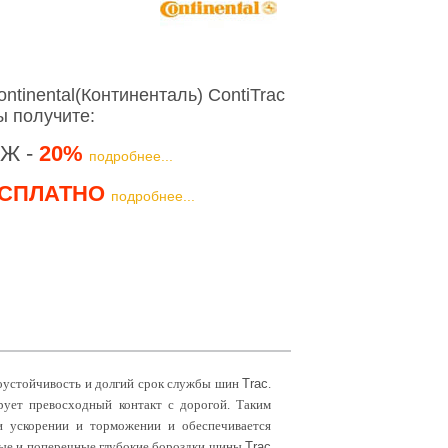
tinental(Континенталь) ContiTrac
ы получите:
Ж -
20%
подробнее...
СПЛАТНО
подробнее...
соустойчивость и долгий срок службы шин
Trac
.
рует превосходный контакт с дорогой. Таким
и ускорении и торможении и обеспечивается
ные и поперечные глубокие бороздки шины
Trac