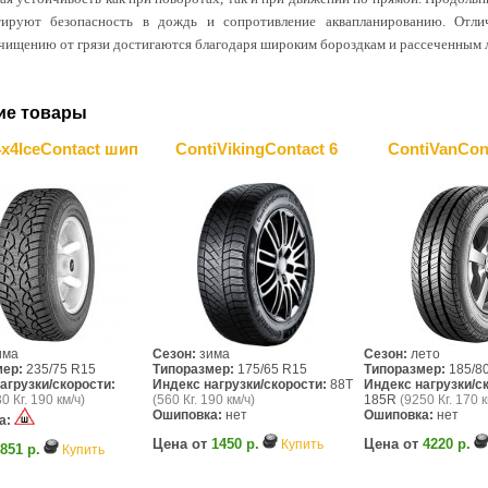
тируют безопасность в дождь и сопротивление аквапланированию. Отли
чищению от грязи достигаются благодаря широким бороздкам и рассеченным 
ие товары
4x4IceContact шип
ContiVikingContact 6
ContiVanCon
има
Сезон:
зима
Сезон:
лето
мер:
235/75 R15
Типоразмер:
175/65 R15
Типоразмер:
185/8
агрузки/скорости:
Индекс нагрузки/скорости:
88T
Индекс нагрузки/с
0 Кг. 190 км/ч)
(560 Кг. 190 км/ч)
185R
(9250 Кг. 170 к
Ошиповка:
нет
Ошиповка:
нет
а:
Цена от
1450 р.
Цена от
4220 р.
Купить
851 р.
Купить