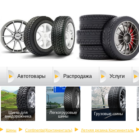
Автотовары
Распродажа
Услуги
Шины для
Легкогрузовые
Грузовые шины
внедорожника
шины
Шины
Continental(Континенталь)
Летняя резина Континенталь