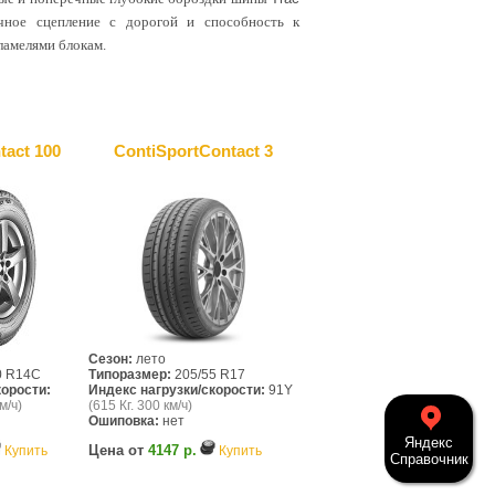
чное сцепление с дорогой и способность к
ламелями блокам.
tact 100
ContiSportContact 3
Сезон:
лето
0 R14C
Типоразмер:
205/55 R17
корости:
Индекс нагрузки/скорости:
91Y
м/ч)
(615 Кг. 300 км/ч)
Ошиповка:
нет
Яндекс
Цена от
4147 р.
Купить
Купить
Справочник