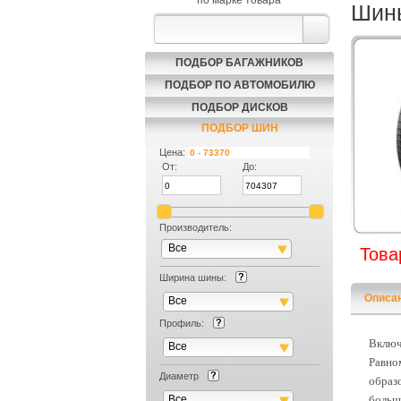
по марке товара
Шины
ПОДБОР БАГАЖНИКОВ
ПОДБОР ПО АВТОМОБИЛЮ
ПОДБОР ДИСКОВ
ПОДБОР ШИН
Цена:
От:
До:
Производитель:
Все
Това
Ширина шины:
Описа
Все
Профиль:
Включ
Все
Равно
Диаметр
образ
Все
больш