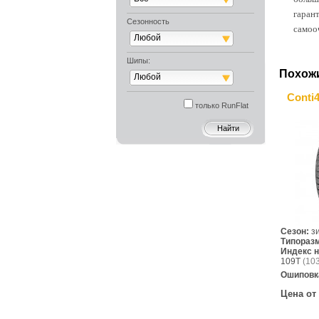
гаран
Сезонность
самоо
Любой
Шипы:
Похож
Любой
Conti
только RunFlat
Сезон:
з
Типораз
Индекс н
109T
(103
Ошиповк
Цена от