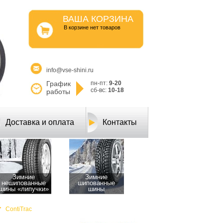
ВАША КОРЗИНА
B корзине нет товаров
info@vse-shini.ru
График
пн-пт:
9-20
сб-вс:
10-18
работы
Доставка и оплата
Контакты
Зимние
Зимние
нешипованные
шипованные
шины «липучки»
шины
ContiTrac