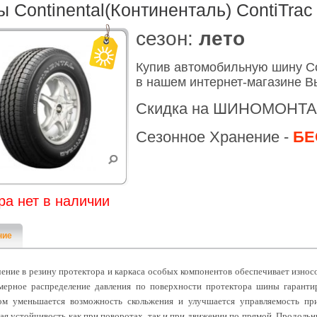
 Continental(Континенталь) ContiTrac
cезон:
лето
Купив автомобильную шину Con
в нашем интернет-магазине В
Скидка на ШИНОМОНТА
Сезонное Хранение -
БЕ
ра нет в наличии
ние
ение в резину протектора и каркаса особых компонентов обеспечивает изно
мерное распределение давления по поверхности протектора шины гаранти
ом уменьшается возможность скольжения и улучшается управляемость пр
ая устойчивость как при поворотах, так и при движении по прямой. Продоль