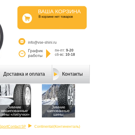
ВАША КОРЗИНА
B корзине нет товаров
info@vse-shini.ru
График
пн-пт:
9-20
сб-вс:
10-18
работы
Доставка и оплата
Контакты
Зимние
Зимние
нешипованные
шипованные
шины «липучки»
шины
SportContact 5P
Continental(Континенталь)