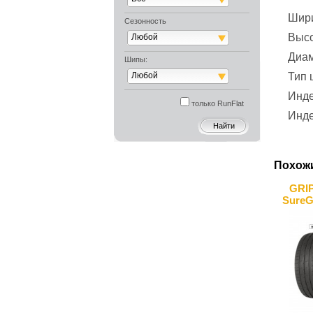
Шир
Сезонность
Выс
Любой
Диа
Шипы:
Любой
Тип
Инде
только RunFlat
Инде
Похож
GRI
SureG