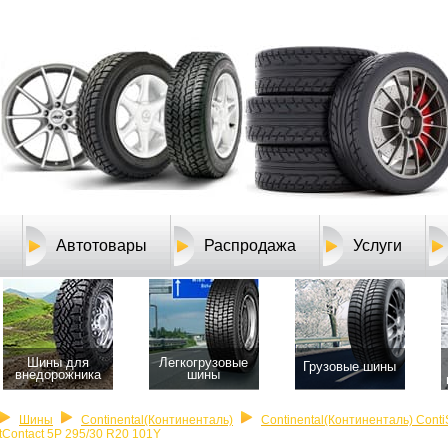
Автотовары
Распродажа
Услуги
Шины для
Легкогрузовые
Грузовые шины
внедорожника
шины
Шины
Continental(Континенталь)
Continental(Континенталь) Conti
tContact 5P 295/30 R20 101Y