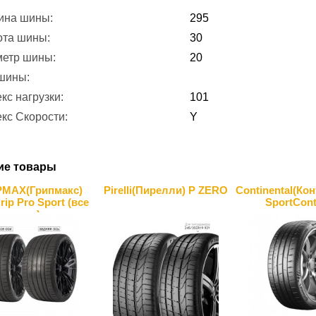
ина шины:
295
ота шины:
30
метр шины:
20
 шины:
кс нагрузки:
101
кс Скорости:
Y
ие товары
PMAX(Грипмакс)
Pirelli(Пирелли) P ZERO
Continental(Ко
rip Pro Sport (все
SportCont
оси)