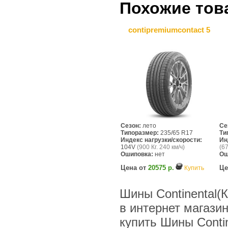
Похожие тов
contipremiumcontact 5
Сезон:
лето
Се
Типоразмер:
235/65 R17
Ти
Индекс нагрузки/скорости:
Ин
104V
(900 Кг. 240 км/ч)
(67
Ошиповка:
нет
Ош
Цена от
20575 р.
Це
Купить
Шины Continental(
в интернет магази
купить Шины Contin