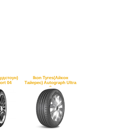
удстоун)
Ikon Tyres(Айкон
ort 04
Тайерес) Autograph Ultra
2