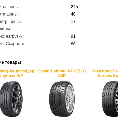
ина шины:
245
ота шины:
40
метр шины:
17
 шины:
кс нагрузки:
91
кс Скорости:
W
ие товары
ider(Лендcпайдер)
Sailun(Сайлун) ATREZZO
Roadstone(Ро
Citytraxx H/P
ZSR
Eurovis Sp