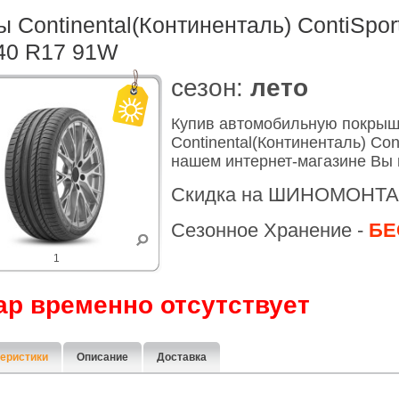
 Continental(Континенталь) ContiSpor
40 R17 91W
cезон:
лето
Купив автомобильную покры
Continental(Континенталь) Con
нашем интернет-магазине Вы 
Скидка на ШИНОМОНТА
Сезонное Хранение -
БЕ
1
ар временно отсутствует
еристики
Описание
Доставка