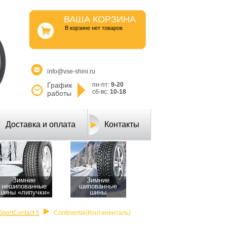
ВАША КОРЗИНА
B корзине нет товаров
info@vse-shini.ru
График
пн-пт:
9-20
сб-вс:
10-18
работы
Доставка и оплата
Контакты
Зимние
Зимние
нешипованные
шипованные
шины «липучки»
шины
SportContact 5
Continental(Континенталь)