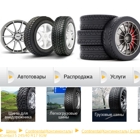
Автотовары
Распродажа
Услуги
Шины для
Легкогрузовые
Грузовые шины
внедорожника
шины
Шины
Continental(Континенталь)
Continental(Континенталь) Conti
tContact 5 245/40 R17 91W