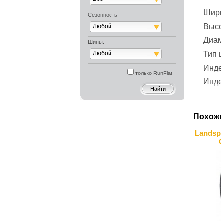
Шир
Сезонность
Выс
Любой
Диа
Шипы:
Любой
Тип
Инде
только RunFlat
Инде
Похож
Landsp