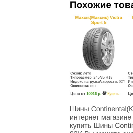
Похожие тов
Maxxis(Максис) Victra
Sport 5
Сезон:
лето
Се
Типоразмер:
245/35 R18
Ти
Индекс нагрузки/скорости:
92Y
Ин
Ошиповка:
нет
Ош
Цена от
10016 р.
Це
Купить
Шины Continental(К
интернет магазине
купить Шины Contin