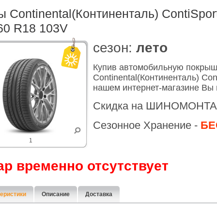
 Continental(Континенталь) ContiSpor
60 R18 103V
cезон:
лето
Купив автомобильную покры
Continental(Континенталь) Con
нашем интернет-магазине Вы 
Скидка на ШИНОМОНТА
Сезонное Хранение -
БЕ
1
ар временно отсутствует
еристики
Описание
Доставка