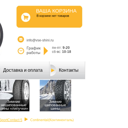
ВАША КОРЗИНА
B корзине нет товаров
info@vse-shini.ru
График
пн-пт:
9-20
сб-вс:
10-18
работы
Доставка и оплата
Контакты
Зимние
Зимние
нешипованные
шипованные
шины «липучки»
шины
SportContact 5
Continental(Континенталь)