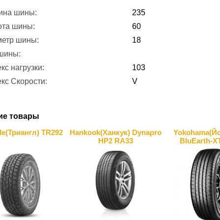
ина шины:
235
ота шины:
60
метр шины:
18
 шины:
кс нагрузки:
103
кс Скорости:
V
ие товары
le(Триангл) TR292
Hankook(Ханкук) Dynapro
Yokohama(Йо
HP2 RA33
BluEarth-X