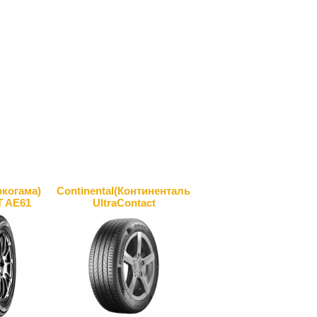
когама)
Continental(Континенталь)
T AE61
UltraContact