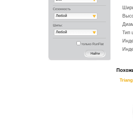
Шир
Сезонность
Выс
Любой
Диа
Шипы:
Любой
Тип
Инде
только RunFlat
Инде
Похож
Triang