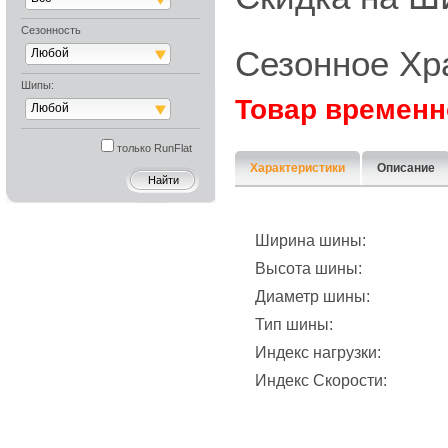
Сезонность
Сезонное Хр
Любой
Шипы:
Товар временн
Любой
только RunFlat
Характеристики
Описание
Ширина шины:
Высота шины:
Диаметр шины:
Тип шины:
Индекс нагрузки:
Индекс Скорости: