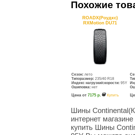
Похожие тов
ROADX(Роудкс)
RXMotion DU71
Сезон:
лето
Се
Типоразмер:
235/40 R18
Ти
Индекс нагрузки/скорости:
95Y
Ин
Ошиповка:
нет
Ош
Цена от
7175 р.
Це
Купить
Шины Continental(К
интернет магазине
купить Шины Contin