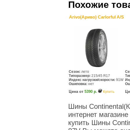
Похожие тов
Arivo(Ариво) Carlorful A/S
Сезон:
лето
Се
Типоразмер:
215/45 R17
Ти
Индекс нагрузки/скорости:
91W
Ин
Ошиповка:
нет
Ош
Цена от
5390 р.
Це
Купить
Шины Continental(К
интернет магазине
купить Шины Contin