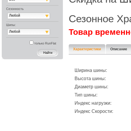
Сезонность
Сезонное Хр
Любой
Шипы:
Товар временн
Любой
только RunFlat
Характеристики
Описание
Ширина шины:
Высота шины:
Диаметр шины:
Тип шины:
Индекс нагрузки:
Индекс Скорости: